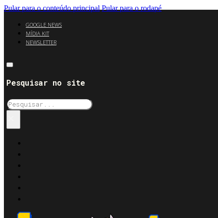
Pular para o conteúdo principal
Pular para o rodapé
GOOGLE NEWS
MÍDIA KIT
NEWSLETTER
Pesquisar no site
Pesquisar
×