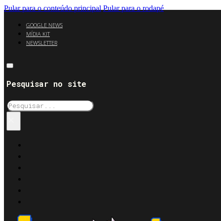
Pular para o conteúdo principal
Pular para o rodapé
GOOGLE NEWS
MÍDIA KIT
NEWSLETTER
Pesquisar no site
Pesquisar
×