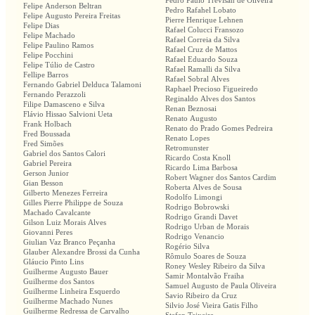
Pedro Paulo Trevisan de Oliveira
Felipe Anderson Beltran
Pedro Rafahel Lobato
Felipe Augusto Pereira Freitas
Pierre Henrique Lehnen
Felipe Dias
Rafael Colucci Fransozo
Felipe Machado
Rafael Correia da Silva
Felipe Paulino Ramos
Rafael Cruz de Mattos
Felipe Pocchini
Rafael Eduardo Souza
Felipe Túlio de Castro
Rafael Ramalli da Silva
Fellipe Barros
Rafael Sobral Alves
Fernando Gabriel Delduca Talamoni
Raphael Precioso Figueiredo
Fernando Perazzoli
Reginaldo Alves dos Santos
Filipe Damasceno e Silva
Renan Beznosai
Flávio Hissao Salvioni Ueta
Renato Augusto
Frank Holbach
Renato do Prado Gomes Pedreira
Fred Boussada
Renato Lopes
Fred Simões
Retromunster
Gabriel dos Santos Calori
Ricardo Costa Knoll
Gabriel Pereira
Ricardo Lima Barbosa
Gerson Junior
Robert Wagner dos Santos Cardim
Gian Besson
Roberta Alves de Sousa
Gilberto Menezes Ferreira
Rodolfo Limongi
Gilles Pierre Philippe de Souza
Rodrigo Bobrowski
Machado Cavalcante
Rodrigo Grandi Davet
Gilson Luiz Morais Alves
Rodrigo Urban de Morais
Giovanni Peres
Rodrigo Venancio
Giulian Vaz Branco Peçanha
Rogério Silva
Glauber Alexandre Brossi da Cunha
Rômulo Soares de Souza
Gláucio Pinto Lins
Roney Wesley Ribeiro da Silva
Guilherme Augusto Bauer
Samir Montalvão Fraiha
Guilherme dos Santos
Samuel Augusto de Paula Oliveira
Guilherme Linheira Esquerdo
Savio Ribeiro da Cruz
Guilherme Machado Nunes
Silvio José Vieira Gatis Filho
Guilherme Redressa de Carvalho