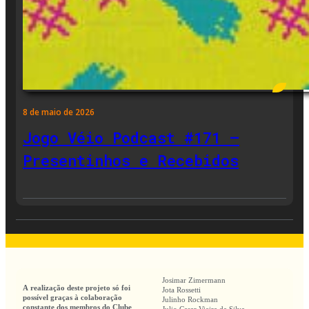
8 de maio de 2026
Jogo Véio Podcast #171 –
Presentinhos e Recebidos
Josimar Zimermann
A realização deste projeto só foi
Jota Rossetti
possível graças à colaboração
Julinho Rockman
constante dos membros do Clube