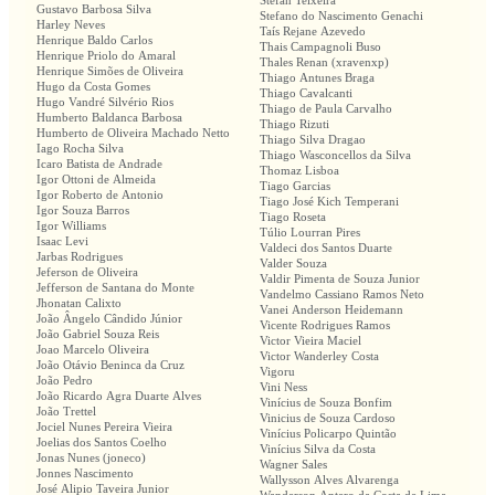
Stefan Teixeira
Gustavo Barbosa Silva
Stefano do Nascimento Genachi
Harley Neves
Taís Rejane Azevedo
Henrique Baldo Carlos
Thais Campagnoli Buso
Henrique Priolo do Amaral
Thales Renan (xravenxp)
Henrique Simões de Oliveira
Thiago Antunes Braga
Hugo da Costa Gomes
Thiago Cavalcanti
Hugo Vandré Silvério Rios
Thiago de Paula Carvalho
Humberto Baldanca Barbosa
Thiago Rizuti
Humberto de Oliveira Machado Netto
Thiago Silva Dragao
Iago Rocha Silva
Thiago Wasconcellos da Silva
Icaro Batista de Andrade
Thomaz Lisboa
Igor Ottoni de Almeida
Tiago Garcias
Igor Roberto de Antonio
Tiago José Kich Temperani
Igor Souza Barros
Tiago Roseta
Igor Williams
Túlio Lourran Pires
Isaac Levi
Valdeci dos Santos Duarte
Jarbas Rodrigues
Valder Souza
Jeferson de Oliveira
Valdir Pimenta de Souza Junior
Jefferson de Santana do Monte
Vandelmo Cassiano Ramos Neto
Jhonatan Calixto
Vanei Anderson Heidemann
João Ângelo Cândido Júnior
Vicente Rodrigues Ramos
João Gabriel Souza Reis
Victor Vieira Maciel
Joao Marcelo Oliveira
Victor Wanderley Costa
João Otávio Beninca da Cruz
Vigoru
João Pedro
Vini Ness
João Ricardo Agra Duarte Alves
Vinícius de Souza Bonfim
João Trettel
Vinicius de Souza Cardoso
Jociel Nunes Pereira Vieira
Vinícius Policarpo Quintão
Joelias dos Santos Coelho
Vinícius Silva da Costa
Jonas Nunes (joneco)
Wagner Sales
Jonnes Nascimento
Wallysson Alves Alvarenga
José Alipio Taveira Junior