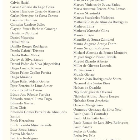
Marcos Felipe Delfino
Calvin Hasiel
Marcos Vinicius de Souza Padua
Carlos Gilberto do Lago Costa
Maria Ausirene Pereira Silva Lemos
Carlos Henrique Costa de Almeida
Marlon Skrusinski
Carlos Henrique da Costa Canuto
Mateus Scarabelot Medeiros
Cassimiro Antunes
Matheus Costa de Almeida Rodrigues
Christian Cardoso Salles
Matheus Lima
Clayton Funes Barbosa Camargo
Matheus Watanabe Glins
Damião – Noobpai
Mauricio Baia
Daniel Mesquita
Maurilio de Souza Zampieri
Daniel Motta
Mauro Augusto Araujo Diniz
Danillo Borges Rodrigues
Mauro Sergio Rodrigues
Danilo Gabriel Teixeira
Michael Almeida da Franca Monteiro
Danilo Rolim Meira
Miguel Ângelo Bueno Portela
Darley da Silva Santos
Miguel Ricardo Alberto
Deivid Pedro da Silva (thepedr0o)
Miller de Oliveira Lacerda
Diego Coelho Rivero
Moisés Benicio
Diego Felipe Coelho Pereira
Moisés Giorno
Diego Miranda
Nadson João Rodrigues de Souza
Diego Rafel Wojcik Gomes
Natanael dos Santos Pires
Djair Ferreira de Lima Junior
Nathan de Quadrks
Edson Bomfim Bairos
Ney Rodrigues de Oliveira
Edson Jose Ribeiro Ferreira
Nicholas Afonso Duarte Borges
Eduardo Amaral Lima Trigo
Nicholas Staut Aracheski
Eduardo Xavier
Octávio Mangabeira
Ellen Chris
Osmundo Gonzaga da Silva Neto
Emerson Gomes Ferreira de Abreu dos
Paulo (caiu O Controle)
Santos
Paulo Akira Saito Junior
Erick Herculano
Paulo Renato de Lara Silva Rodrigues
Erick Takeshi Mine Rezende
Paulo Santos
Ester Pietra Santos
Pedro da Cunha
Estevo Machado
Pedro Ivo Polo
Fabricio Rodrigues