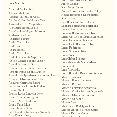
Julio Cesar Vieira da Silva
Fase Secreta:
Junior Godela
Kaio Felipe Santos
Abimael Guilen Silva
Karina Oliveira dos Santos Felipe
Adriano de Lima
Keyne Robertson Dutra Santos
Adriano Valenca da Costa
Kim Barros
Alcides Carlos de Moraes Neto
Lais Ramalho Chaves Isobe
Alexandre C. L. Magalhães
Leonardo Henrique Barichello
Alexandre Rocha Lopes
Leonel José Fronza Filho
Ana Caroline Miyuki Morimoto
Lidyane Rodrigues da Silva
Anderson da Rosa
Lucas Caetano de Leucas Machado
Anderson Moura
Lucas Emmanuel Marques
Andre Catrocchio
Lucas Leite Raposo e Silva
André Gil
Lucas Rodrigues
André Rocha
Lucas Suleiman Rett
Andre Yukio Ueta
Lucas Vieira
Andreline Vicente Siqueira
Luis Cleber Majima
Anesio Gomes Babolin Junior
Luís Manoel de Matos Alves
Antonio Carlos da Silva
Nascimento
Antonio Daniel Santos Ferreira
Luiz Alexandre
Antonio Fabio da Silva Junior
Luiz Filipe dos Remedios Barbosa
Antonio Wyllyanderson de Sousa Silva
Marcel Crasnojan
Arivaldo Oliveira Silva Filho
Marcelo Bentes Itapirema
Augusto Herrmann Batista
Marcelo Brocker
Bernardo Coelho Avila Freitas
Marcelo Carvalho Ambrósio
Bianca Mueller
Marcelo Cunha Peixoto Figueiredo
Brenan Lucas Siqueira Leite
Marcelo Giacomini Bonato
Bruno Cunha Rodrigues
Marcelo Saldanha
Bruno e Silva Rodrigues
Marcio Melo
Bruno Faria Silva
Marcivaldo Rodrigues Lira
Bruno José da Silva
Marcos Antonio Pereira Junior
Caio Lucidius Naberezny Azevedo
Marcos Fabiano Costa
Caio Vinicius Nery