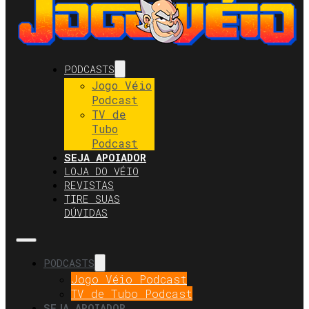
PODCASTS
Jogo Véio
Podcast
TV de
Tubo
Podcast
SEJA APOIADOR
LOJA DO VÉIO
REVISTAS
TIRE SUAS
DÚVIDAS
PODCASTS
Jogo Véio Podcast
TV de Tubo Podcast
SEJA APOIADOR