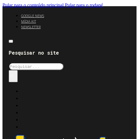
Pular para o conteúdo principal
Pular para o rodapé
GOOGLE NEWS
MÍDIA KIT
NEWSLETTER
Pesquisar no site
Pesquisar
×