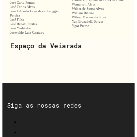
Wanderson Antero da Costa de Lima
Jose Carlo Pontes
Wemerson Alves
José Carlos Alves
Wilber de Sousa Alves
José Eduardo Gonçalves Sbroggio
William Ribeiro
Pereira
Wilson Macena da Silva
José Filho
Yan Bruzadelli Borges
José Renato Freitas
Ygor Fremo
José Yoshitake
Josevaldo Luiz Carneiro
Espaço da Veiarada
Siga as nossas redes