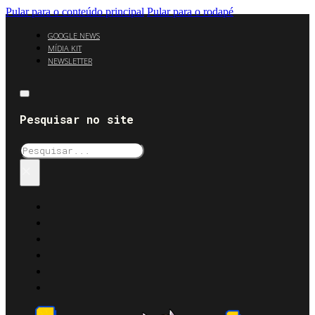
Pular para o conteúdo principal
Pular para o rodapé
GOOGLE NEWS
MÍDIA KIT
NEWSLETTER
Pesquisar no site
Pesquisar
×