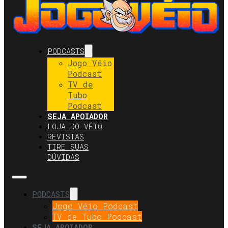
PODCASTS
Jogo Véio
Podcast
TV de
Tubo
Podcast
SEJA APOIADOR
LOJA DO VÉIO
REVISTAS
TIRE SUAS
DÚVIDAS
PODCASTS
Jogo Véio Podcast
TV de Tubo Podcast
SEJA APOIADOR