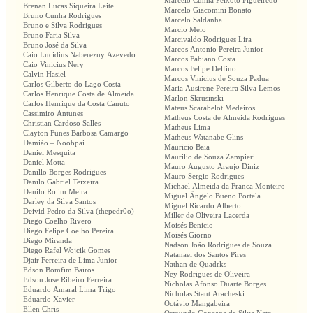
Marcelo Cunha Peixoto Figueiredo
Brenan Lucas Siqueira Leite
Marcelo Giacomini Bonato
Bruno Cunha Rodrigues
Marcelo Saldanha
Bruno e Silva Rodrigues
Marcio Melo
Bruno Faria Silva
Marcivaldo Rodrigues Lira
Bruno José da Silva
Marcos Antonio Pereira Junior
Caio Lucidius Naberezny Azevedo
Marcos Fabiano Costa
Caio Vinicius Nery
Marcos Felipe Delfino
Calvin Hasiel
Marcos Vinicius de Souza Padua
Carlos Gilberto do Lago Costa
Maria Ausirene Pereira Silva Lemos
Carlos Henrique Costa de Almeida
Marlon Skrusinski
Carlos Henrique da Costa Canuto
Mateus Scarabelot Medeiros
Cassimiro Antunes
Matheus Costa de Almeida Rodrigues
Christian Cardoso Salles
Matheus Lima
Clayton Funes Barbosa Camargo
Matheus Watanabe Glins
Damião – Noobpai
Mauricio Baia
Daniel Mesquita
Maurilio de Souza Zampieri
Daniel Motta
Mauro Augusto Araujo Diniz
Danillo Borges Rodrigues
Mauro Sergio Rodrigues
Danilo Gabriel Teixeira
Michael Almeida da Franca Monteiro
Danilo Rolim Meira
Miguel Ângelo Bueno Portela
Darley da Silva Santos
Miguel Ricardo Alberto
Deivid Pedro da Silva (thepedr0o)
Miller de Oliveira Lacerda
Diego Coelho Rivero
Moisés Benicio
Diego Felipe Coelho Pereira
Moisés Giorno
Diego Miranda
Nadson João Rodrigues de Souza
Diego Rafel Wojcik Gomes
Natanael dos Santos Pires
Djair Ferreira de Lima Junior
Nathan de Quadrks
Edson Bomfim Bairos
Ney Rodrigues de Oliveira
Edson Jose Ribeiro Ferreira
Nicholas Afonso Duarte Borges
Eduardo Amaral Lima Trigo
Nicholas Staut Aracheski
Eduardo Xavier
Octávio Mangabeira
Ellen Chris