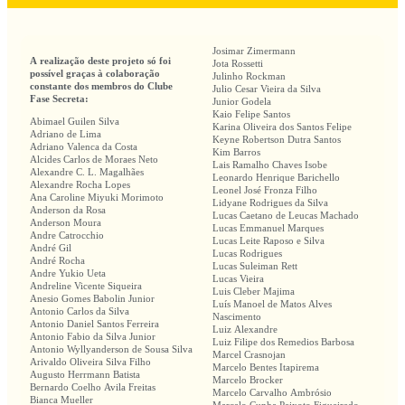
Josimar Zimermann
A realização deste projeto só foi
Jota Rossetti
possível graças à colaboração
Julinho Rockman
constante dos membros do Clube
Julio Cesar Vieira da Silva
Fase Secreta:
Junior Godela
Kaio Felipe Santos
Abimael Guilen Silva
Karina Oliveira dos Santos Felipe
Adriano de Lima
Keyne Robertson Dutra Santos
Adriano Valenca da Costa
Kim Barros
Alcides Carlos de Moraes Neto
Lais Ramalho Chaves Isobe
Alexandre C. L. Magalhães
Leonardo Henrique Barichello
Alexandre Rocha Lopes
Leonel José Fronza Filho
Ana Caroline Miyuki Morimoto
Lidyane Rodrigues da Silva
Anderson da Rosa
Lucas Caetano de Leucas Machado
Anderson Moura
Lucas Emmanuel Marques
Andre Catrocchio
Lucas Leite Raposo e Silva
André Gil
Lucas Rodrigues
André Rocha
Lucas Suleiman Rett
Andre Yukio Ueta
Lucas Vieira
Andreline Vicente Siqueira
Luis Cleber Majima
Anesio Gomes Babolin Junior
Luís Manoel de Matos Alves
Antonio Carlos da Silva
Nascimento
Antonio Daniel Santos Ferreira
Luiz Alexandre
Antonio Fabio da Silva Junior
Luiz Filipe dos Remedios Barbosa
Antonio Wyllyanderson de Sousa Silva
Marcel Crasnojan
Arivaldo Oliveira Silva Filho
Marcelo Bentes Itapirema
Augusto Herrmann Batista
Marcelo Brocker
Bernardo Coelho Avila Freitas
Marcelo Carvalho Ambrósio
Bianca Mueller