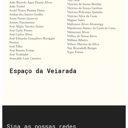
Vini Ness
João Ricardo Agra Duarte Alves
Vinícius de Souza Bonfim
João Trettel
Vinicius de Souza Cardoso
Jociel Nunes Pereira Vieira
Vinícius Policarpo Quintão
Joelias dos Santos Coelho
Vinícius Silva da Costa
Jonas Nunes (joneco)
Wagner Sales
Jonnes Nascimento
Wallysson Alves Alvarenga
José Alipio Taveira Junior
Wanderson Antero da Costa de Lima
Jose Carlo Pontes
Wemerson Alves
José Carlos Alves
Wilber de Sousa Alves
José Eduardo Gonçalves Sbroggio
William Ribeiro
Pereira
Wilson Macena da Silva
José Filho
Yan Bruzadelli Borges
José Renato Freitas
Ygor Fremo
José Yoshitake
Josevaldo Luiz Carneiro
Espaço da Veiarada
Siga as nossas redes