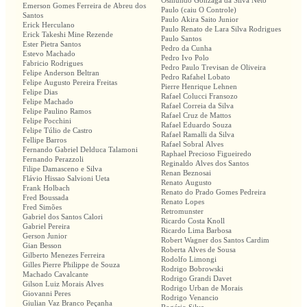
Osmundo Gonzaga da Silva Neto
Emerson Gomes Ferreira de Abreu dos
Paulo (caiu O Controle)
Santos
Paulo Akira Saito Junior
Erick Herculano
Paulo Renato de Lara Silva Rodrigues
Erick Takeshi Mine Rezende
Paulo Santos
Ester Pietra Santos
Pedro da Cunha
Estevo Machado
Pedro Ivo Polo
Fabricio Rodrigues
Pedro Paulo Trevisan de Oliveira
Felipe Anderson Beltran
Pedro Rafahel Lobato
Felipe Augusto Pereira Freitas
Pierre Henrique Lehnen
Felipe Dias
Rafael Colucci Fransozo
Felipe Machado
Rafael Correia da Silva
Felipe Paulino Ramos
Rafael Cruz de Mattos
Felipe Pocchini
Rafael Eduardo Souza
Felipe Túlio de Castro
Rafael Ramalli da Silva
Fellipe Barros
Rafael Sobral Alves
Fernando Gabriel Delduca Talamoni
Raphael Precioso Figueiredo
Fernando Perazzoli
Reginaldo Alves dos Santos
Filipe Damasceno e Silva
Renan Beznosai
Flávio Hissao Salvioni Ueta
Renato Augusto
Frank Holbach
Renato do Prado Gomes Pedreira
Fred Boussada
Renato Lopes
Fred Simões
Retromunster
Gabriel dos Santos Calori
Ricardo Costa Knoll
Gabriel Pereira
Ricardo Lima Barbosa
Gerson Junior
Robert Wagner dos Santos Cardim
Gian Besson
Roberta Alves de Sousa
Gilberto Menezes Ferreira
Rodolfo Limongi
Gilles Pierre Philippe de Souza
Rodrigo Bobrowski
Machado Cavalcante
Rodrigo Grandi Davet
Gilson Luiz Morais Alves
Rodrigo Urban de Morais
Giovanni Peres
Rodrigo Venancio
Giulian Vaz Branco Peçanha