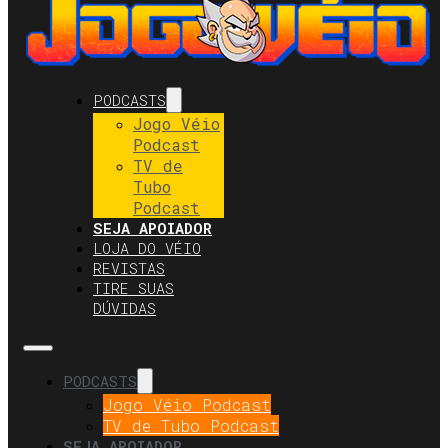
PODCASTS
Jogo Véio
Podcast
TV de
Tubo
Podcast
SEJA APOIADOR
LOJA DO VÉIO
REVISTAS
TIRE SUAS
DÚVIDAS
PODCASTS
Jogo Véio Podcast
TV de Tubo Podcast
SEJA APOIADOR