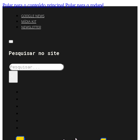
Pular para o conteúdo principal
Pular para o rodapé
GOOGLE NEWS
MÍDIA KIT
NEWSLETTER
Pesquisar no site
Pesquisar
×