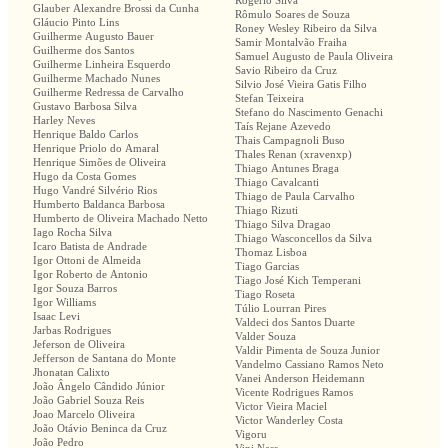
Rogério Silva
Glauber Alexandre Brossi da Cunha
Rômulo Soares de Souza
Gláucio Pinto Lins
Roney Wesley Ribeiro da Silva
Guilherme Augusto Bauer
Samir Montalvão Fraiha
Guilherme dos Santos
Samuel Augusto de Paula Oliveira
Guilherme Linheira Esquerdo
Savio Ribeiro da Cruz
Guilherme Machado Nunes
Silvio José Vieira Gatis Filho
Guilherme Redressa de Carvalho
Stefan Teixeira
Gustavo Barbosa Silva
Stefano do Nascimento Genachi
Harley Neves
Taís Rejane Azevedo
Henrique Baldo Carlos
Thais Campagnoli Buso
Henrique Priolo do Amaral
Thales Renan (xravenxp)
Henrique Simões de Oliveira
Thiago Antunes Braga
Hugo da Costa Gomes
Thiago Cavalcanti
Hugo Vandré Silvério Rios
Thiago de Paula Carvalho
Humberto Baldanca Barbosa
Thiago Rizuti
Humberto de Oliveira Machado Netto
Thiago Silva Dragao
Iago Rocha Silva
Thiago Wasconcellos da Silva
Icaro Batista de Andrade
Thomaz Lisboa
Igor Ottoni de Almeida
Tiago Garcias
Igor Roberto de Antonio
Tiago José Kich Temperani
Igor Souza Barros
Tiago Roseta
Igor Williams
Túlio Lourran Pires
Isaac Levi
Valdeci dos Santos Duarte
Jarbas Rodrigues
Valder Souza
Jeferson de Oliveira
Valdir Pimenta de Souza Junior
Jefferson de Santana do Monte
Vandelmo Cassiano Ramos Neto
Jhonatan Calixto
Vanei Anderson Heidemann
João Ângelo Cândido Júnior
Vicente Rodrigues Ramos
João Gabriel Souza Reis
Victor Vieira Maciel
Joao Marcelo Oliveira
Victor Wanderley Costa
João Otávio Beninca da Cruz
Vigoru
João Pedro