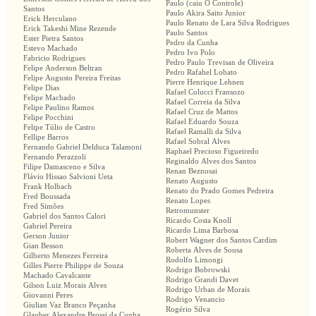
Paulo (caiu O Controle)
Santos
Paulo Akira Saito Junior
Erick Herculano
Paulo Renato de Lara Silva Rodrigues
Erick Takeshi Mine Rezende
Paulo Santos
Ester Pietra Santos
Pedro da Cunha
Estevo Machado
Pedro Ivo Polo
Fabricio Rodrigues
Pedro Paulo Trevisan de Oliveira
Felipe Anderson Beltran
Pedro Rafahel Lobato
Felipe Augusto Pereira Freitas
Pierre Henrique Lehnen
Felipe Dias
Rafael Colucci Fransozo
Felipe Machado
Rafael Correia da Silva
Felipe Paulino Ramos
Rafael Cruz de Mattos
Felipe Pocchini
Rafael Eduardo Souza
Felipe Túlio de Castro
Rafael Ramalli da Silva
Fellipe Barros
Rafael Sobral Alves
Fernando Gabriel Delduca Talamoni
Raphael Precioso Figueiredo
Fernando Perazzoli
Reginaldo Alves dos Santos
Filipe Damasceno e Silva
Renan Beznosai
Flávio Hissao Salvioni Ueta
Renato Augusto
Frank Holbach
Renato do Prado Gomes Pedreira
Fred Boussada
Renato Lopes
Fred Simões
Retromunster
Gabriel dos Santos Calori
Ricardo Costa Knoll
Gabriel Pereira
Ricardo Lima Barbosa
Gerson Junior
Robert Wagner dos Santos Cardim
Gian Besson
Roberta Alves de Sousa
Gilberto Menezes Ferreira
Rodolfo Limongi
Gilles Pierre Philippe de Souza
Rodrigo Bobrowski
Machado Cavalcante
Rodrigo Grandi Davet
Gilson Luiz Morais Alves
Rodrigo Urban de Morais
Giovanni Peres
Rodrigo Venancio
Giulian Vaz Branco Peçanha
Rogério Silva
Glauber Alexandre Brossi da Cunha