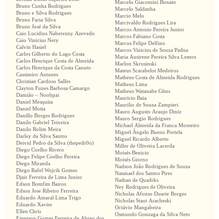
Marcelo Giacomini Bonato
Bruno Cunha Rodrigues
Marcelo Saldanha
Bruno e Silva Rodrigues
Marcio Melo
Bruno Faria Silva
Marcivaldo Rodrigues Lira
Bruno José da Silva
Marcos Antonio Pereira Junior
Caio Lucidius Naberezny Azevedo
Marcos Fabiano Costa
Caio Vinicius Nery
Marcos Felipe Delfino
Calvin Hasiel
Marcos Vinicius de Souza Padua
Carlos Gilberto do Lago Costa
Maria Ausirene Pereira Silva Lemos
Carlos Henrique Costa de Almeida
Marlon Skrusinski
Carlos Henrique da Costa Canuto
Mateus Scarabelot Medeiros
Cassimiro Antunes
Matheus Costa de Almeida Rodrigues
Christian Cardoso Salles
Matheus Lima
Clayton Funes Barbosa Camargo
Matheus Watanabe Glins
Damião – Noobpai
Mauricio Baia
Daniel Mesquita
Maurilio de Souza Zampieri
Daniel Motta
Mauro Augusto Araujo Diniz
Danillo Borges Rodrigues
Mauro Sergio Rodrigues
Danilo Gabriel Teixeira
Michael Almeida da Franca Monteiro
Danilo Rolim Meira
Miguel Ângelo Bueno Portela
Darley da Silva Santos
Miguel Ricardo Alberto
Deivid Pedro da Silva (thepedr0o)
Miller de Oliveira Lacerda
Diego Coelho Rivero
Moisés Benicio
Diego Felipe Coelho Pereira
Moisés Giorno
Diego Miranda
Nadson João Rodrigues de Souza
Diego Rafel Wojcik Gomes
Natanael dos Santos Pires
Djair Ferreira de Lima Junior
Nathan de Quadrks
Edson Bomfim Bairos
Ney Rodrigues de Oliveira
Edson Jose Ribeiro Ferreira
Nicholas Afonso Duarte Borges
Eduardo Amaral Lima Trigo
Nicholas Staut Aracheski
Eduardo Xavier
Octávio Mangabeira
Ellen Chris
Osmundo Gonzaga da Silva Neto
Emerson Gomes Ferreira de Abreu dos