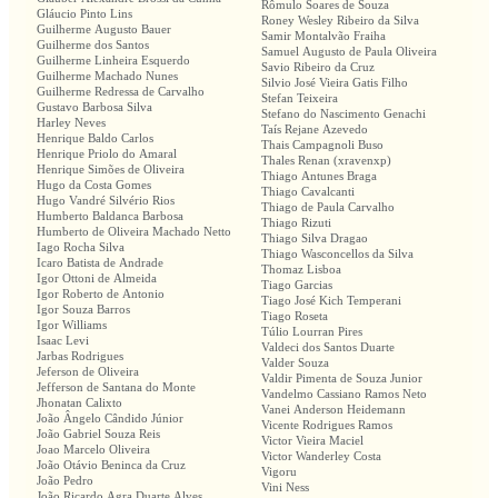
Rômulo Soares de Souza
Gláucio Pinto Lins
Roney Wesley Ribeiro da Silva
Guilherme Augusto Bauer
Samir Montalvão Fraiha
Guilherme dos Santos
Samuel Augusto de Paula Oliveira
Guilherme Linheira Esquerdo
Savio Ribeiro da Cruz
Guilherme Machado Nunes
Silvio José Vieira Gatis Filho
Guilherme Redressa de Carvalho
Stefan Teixeira
Gustavo Barbosa Silva
Stefano do Nascimento Genachi
Harley Neves
Taís Rejane Azevedo
Henrique Baldo Carlos
Thais Campagnoli Buso
Henrique Priolo do Amaral
Thales Renan (xravenxp)
Henrique Simões de Oliveira
Thiago Antunes Braga
Hugo da Costa Gomes
Thiago Cavalcanti
Hugo Vandré Silvério Rios
Thiago de Paula Carvalho
Humberto Baldanca Barbosa
Thiago Rizuti
Humberto de Oliveira Machado Netto
Thiago Silva Dragao
Iago Rocha Silva
Thiago Wasconcellos da Silva
Icaro Batista de Andrade
Thomaz Lisboa
Igor Ottoni de Almeida
Tiago Garcias
Igor Roberto de Antonio
Tiago José Kich Temperani
Igor Souza Barros
Tiago Roseta
Igor Williams
Túlio Lourran Pires
Isaac Levi
Valdeci dos Santos Duarte
Jarbas Rodrigues
Valder Souza
Jeferson de Oliveira
Valdir Pimenta de Souza Junior
Jefferson de Santana do Monte
Vandelmo Cassiano Ramos Neto
Jhonatan Calixto
Vanei Anderson Heidemann
João Ângelo Cândido Júnior
Vicente Rodrigues Ramos
João Gabriel Souza Reis
Victor Vieira Maciel
Joao Marcelo Oliveira
Victor Wanderley Costa
João Otávio Beninca da Cruz
Vigoru
João Pedro
Vini Ness
João Ricardo Agra Duarte Alves