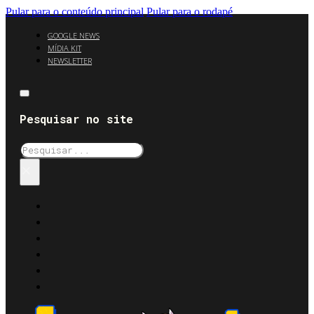
Pular para o conteúdo principal
Pular para o rodapé
GOOGLE NEWS
MÍDIA KIT
NEWSLETTER
Pesquisar no site
Pesquisar
×