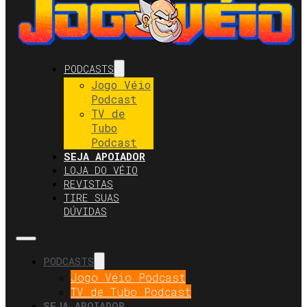
PODCASTS
Jogo Véio
Podcast
TV de
Tubo
Podcast
SEJA APOIADOR
LOJA DO VÉIO
REVISTAS
TIRE SUAS
DÚVIDAS
PODCASTS
Jogo Véio Podcast
TV de Tubo Podcast
SEJA APOIADOR