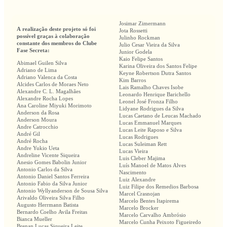
Josimar Zimermann
A realização deste projeto só foi
Jota Rossetti
possível graças à colaboração
Julinho Rockman
constante dos membros do Clube
Julio Cesar Vieira da Silva
Fase Secreta:
Junior Godela
Kaio Felipe Santos
Abimael Guilen Silva
Karina Oliveira dos Santos Felipe
Adriano de Lima
Keyne Robertson Dutra Santos
Adriano Valenca da Costa
Kim Barros
Alcides Carlos de Moraes Neto
Lais Ramalho Chaves Isobe
Alexandre C. L. Magalhães
Leonardo Henrique Barichello
Alexandre Rocha Lopes
Leonel José Fronza Filho
Ana Caroline Miyuki Morimoto
Lidyane Rodrigues da Silva
Anderson da Rosa
Lucas Caetano de Leucas Machado
Anderson Moura
Lucas Emmanuel Marques
Andre Catrocchio
Lucas Leite Raposo e Silva
André Gil
Lucas Rodrigues
André Rocha
Lucas Suleiman Rett
Andre Yukio Ueta
Lucas Vieira
Andreline Vicente Siqueira
Luis Cleber Majima
Anesio Gomes Babolin Junior
Luís Manoel de Matos Alves
Antonio Carlos da Silva
Nascimento
Antonio Daniel Santos Ferreira
Luiz Alexandre
Antonio Fabio da Silva Junior
Luiz Filipe dos Remedios Barbosa
Antonio Wyllyanderson de Sousa Silva
Marcel Crasnojan
Arivaldo Oliveira Silva Filho
Marcelo Bentes Itapirema
Augusto Herrmann Batista
Marcelo Brocker
Bernardo Coelho Avila Freitas
Marcelo Carvalho Ambrósio
Bianca Mueller
Marcelo Cunha Peixoto Figueiredo
Brenan Lucas Siqueira Leite