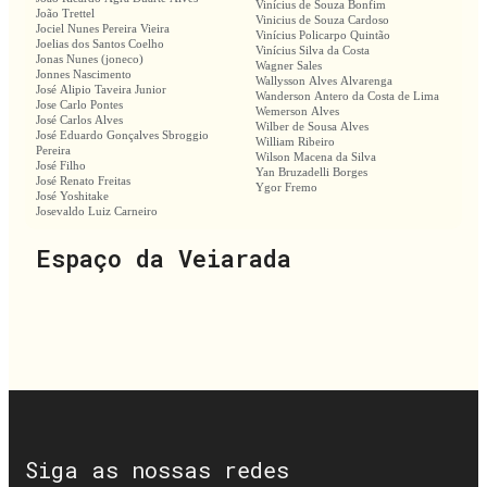
Vinícius de Souza Bonfim
João Trettel
Vinicius de Souza Cardoso
Jociel Nunes Pereira Vieira
Vinícius Policarpo Quintão
Joelias dos Santos Coelho
Vinícius Silva da Costa
Jonas Nunes (joneco)
Wagner Sales
Jonnes Nascimento
Wallysson Alves Alvarenga
José Alipio Taveira Junior
Wanderson Antero da Costa de Lima
Jose Carlo Pontes
Wemerson Alves
José Carlos Alves
Wilber de Sousa Alves
José Eduardo Gonçalves Sbroggio
William Ribeiro
Pereira
Wilson Macena da Silva
José Filho
Yan Bruzadelli Borges
José Renato Freitas
Ygor Fremo
José Yoshitake
Josevaldo Luiz Carneiro
Espaço da Veiarada
Siga as nossas redes