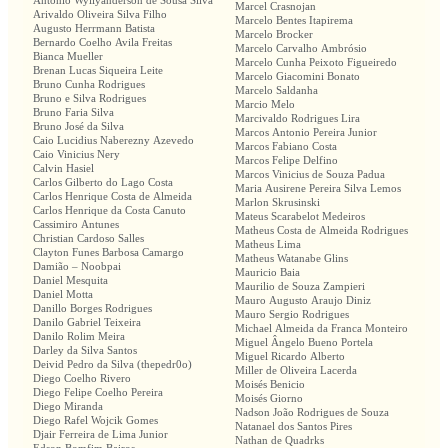
Antonio Wyllyanderson de Sousa Silva
Marcel Crasnojan
Arivaldo Oliveira Silva Filho
Marcelo Bentes Itapirema
Augusto Herrmann Batista
Marcelo Brocker
Bernardo Coelho Avila Freitas
Marcelo Carvalho Ambrósio
Bianca Mueller
Marcelo Cunha Peixoto Figueiredo
Brenan Lucas Siqueira Leite
Marcelo Giacomini Bonato
Bruno Cunha Rodrigues
Marcelo Saldanha
Bruno e Silva Rodrigues
Marcio Melo
Bruno Faria Silva
Marcivaldo Rodrigues Lira
Bruno José da Silva
Marcos Antonio Pereira Junior
Caio Lucidius Naberezny Azevedo
Marcos Fabiano Costa
Caio Vinicius Nery
Marcos Felipe Delfino
Calvin Hasiel
Marcos Vinicius de Souza Padua
Carlos Gilberto do Lago Costa
Maria Ausirene Pereira Silva Lemos
Carlos Henrique Costa de Almeida
Marlon Skrusinski
Carlos Henrique da Costa Canuto
Mateus Scarabelot Medeiros
Cassimiro Antunes
Matheus Costa de Almeida Rodrigues
Christian Cardoso Salles
Matheus Lima
Clayton Funes Barbosa Camargo
Matheus Watanabe Glins
Damião – Noobpai
Mauricio Baia
Daniel Mesquita
Maurilio de Souza Zampieri
Daniel Motta
Mauro Augusto Araujo Diniz
Danillo Borges Rodrigues
Mauro Sergio Rodrigues
Danilo Gabriel Teixeira
Michael Almeida da Franca Monteiro
Danilo Rolim Meira
Miguel Ângelo Bueno Portela
Darley da Silva Santos
Miguel Ricardo Alberto
Deivid Pedro da Silva (thepedr0o)
Miller de Oliveira Lacerda
Diego Coelho Rivero
Moisés Benicio
Diego Felipe Coelho Pereira
Moisés Giorno
Diego Miranda
Nadson João Rodrigues de Souza
Diego Rafel Wojcik Gomes
Natanael dos Santos Pires
Djair Ferreira de Lima Junior
Nathan de Quadrks