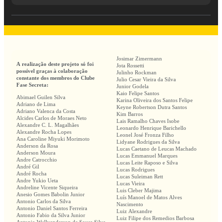
Josimar Zimermann
A realização deste projeto só foi
Jota Rossetti
possível graças à colaboração
Julinho Rockman
constante dos membros do Clube
Julio Cesar Vieira da Silva
Fase Secreta:
Junior Godela
Kaio Felipe Santos
Abimael Guilen Silva
Karina Oliveira dos Santos Felipe
Adriano de Lima
Keyne Robertson Dutra Santos
Adriano Valenca da Costa
Kim Barros
Alcides Carlos de Moraes Neto
Lais Ramalho Chaves Isobe
Alexandre C. L. Magalhães
Leonardo Henrique Barichello
Alexandre Rocha Lopes
Leonel José Fronza Filho
Ana Caroline Miyuki Morimoto
Lidyane Rodrigues da Silva
Anderson da Rosa
Lucas Caetano de Leucas Machado
Anderson Moura
Lucas Emmanuel Marques
Andre Catrocchio
Lucas Leite Raposo e Silva
André Gil
Lucas Rodrigues
André Rocha
Lucas Suleiman Rett
Andre Yukio Ueta
Lucas Vieira
Andreline Vicente Siqueira
Luis Cleber Majima
Anesio Gomes Babolin Junior
Luís Manoel de Matos Alves
Antonio Carlos da Silva
Nascimento
Antonio Daniel Santos Ferreira
Luiz Alexandre
Antonio Fabio da Silva Junior
Luiz Filipe dos Remedios Barbosa