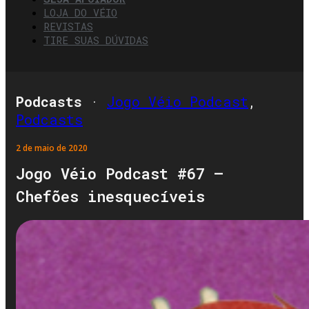
LOJA DO VÉIO
REVISTAS
TIRE SUAS DÚVIDAS
Podcasts
·
Jogo Véio Podcast
,
Podcasts
2 de maio de 2020
Jogo Véio Podcast #67 –
Chefões inesquecíveis