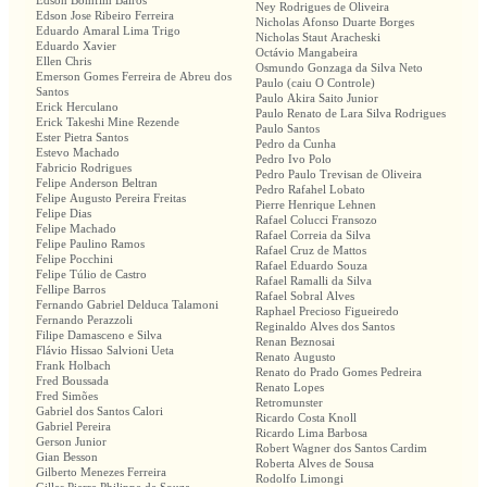
Edson Bomfim Bairos
Ney Rodrigues de Oliveira
Edson Jose Ribeiro Ferreira
Nicholas Afonso Duarte Borges
Eduardo Amaral Lima Trigo
Nicholas Staut Aracheski
Eduardo Xavier
Octávio Mangabeira
Ellen Chris
Osmundo Gonzaga da Silva Neto
Emerson Gomes Ferreira de Abreu dos
Paulo (caiu O Controle)
Santos
Paulo Akira Saito Junior
Erick Herculano
Paulo Renato de Lara Silva Rodrigues
Erick Takeshi Mine Rezende
Paulo Santos
Ester Pietra Santos
Pedro da Cunha
Estevo Machado
Pedro Ivo Polo
Fabricio Rodrigues
Pedro Paulo Trevisan de Oliveira
Felipe Anderson Beltran
Pedro Rafahel Lobato
Felipe Augusto Pereira Freitas
Pierre Henrique Lehnen
Felipe Dias
Rafael Colucci Fransozo
Felipe Machado
Rafael Correia da Silva
Felipe Paulino Ramos
Rafael Cruz de Mattos
Felipe Pocchini
Rafael Eduardo Souza
Felipe Túlio de Castro
Rafael Ramalli da Silva
Fellipe Barros
Rafael Sobral Alves
Fernando Gabriel Delduca Talamoni
Raphael Precioso Figueiredo
Fernando Perazzoli
Reginaldo Alves dos Santos
Filipe Damasceno e Silva
Renan Beznosai
Flávio Hissao Salvioni Ueta
Renato Augusto
Frank Holbach
Renato do Prado Gomes Pedreira
Fred Boussada
Renato Lopes
Fred Simões
Retromunster
Gabriel dos Santos Calori
Ricardo Costa Knoll
Gabriel Pereira
Ricardo Lima Barbosa
Gerson Junior
Robert Wagner dos Santos Cardim
Gian Besson
Roberta Alves de Sousa
Gilberto Menezes Ferreira
Rodolfo Limongi