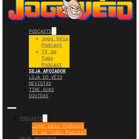
PODCASTS
Jogo Véio
Podcast
TV de
Tubo
Podcast
SEJA APOIADOR
LOJA DO VÉIO
REVISTAS
TIRE SUAS
DÚVIDAS
PODCASTS
Jogo Véio Podcast
TV de Tubo Podcast
SEJA APOIADOR