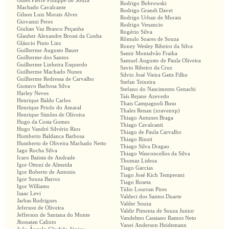
Gilles Pierre Philippe de Souza
Rodrigo Bobrowski
Machado Cavalcante
Rodrigo Grandi Davet
Gilson Luiz Morais Alves
Rodrigo Urban de Morais
Giovanni Peres
Rodrigo Venancio
Giulian Vaz Branco Peçanha
Rogério Silva
Glauber Alexandre Brossi da Cunha
Rômulo Soares de Souza
Gláucio Pinto Lins
Roney Wesley Ribeiro da Silva
Guilherme Augusto Bauer
Samir Montalvão Fraiha
Guilherme dos Santos
Samuel Augusto de Paula Oliveira
Guilherme Linheira Esquerdo
Savio Ribeiro da Cruz
Guilherme Machado Nunes
Silvio José Vieira Gatis Filho
Guilherme Redressa de Carvalho
Stefan Teixeira
Gustavo Barbosa Silva
Stefano do Nascimento Genachi
Harley Neves
Taís Rejane Azevedo
Henrique Baldo Carlos
Thais Campagnoli Buso
Henrique Priolo do Amaral
Thales Renan (xravenxp)
Henrique Simões de Oliveira
Thiago Antunes Braga
Hugo da Costa Gomes
Thiago Cavalcanti
Hugo Vandré Silvério Rios
Thiago de Paula Carvalho
Humberto Baldanca Barbosa
Thiago Rizuti
Humberto de Oliveira Machado Netto
Thiago Silva Dragao
Iago Rocha Silva
Thiago Wasconcellos da Silva
Icaro Batista de Andrade
Thomaz Lisboa
Igor Ottoni de Almeida
Tiago Garcias
Igor Roberto de Antonio
Tiago José Kich Temperani
Igor Souza Barros
Tiago Roseta
Igor Williams
Túlio Lourran Pires
Isaac Levi
Valdeci dos Santos Duarte
Jarbas Rodrigues
Valder Souza
Jeferson de Oliveira
Valdir Pimenta de Souza Junior
Jefferson de Santana do Monte
Vandelmo Cassiano Ramos Neto
Jhonatan Calixto
Vanei Anderson Heidemann