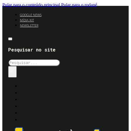
Pular para o conteúdo principal
Pular para o rodapé
GOOGLE NEWS
MÍDIA KIT
NEWSLETTER
Pesquisar no site
Pesquisar
×