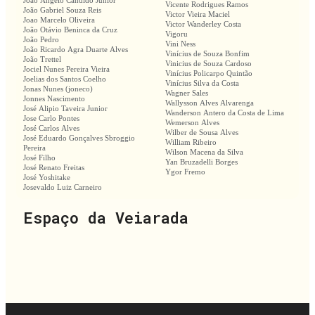
João Ângelo Cândido Júnior
Vicente Rodrigues Ramos
João Gabriel Souza Reis
Victor Vieira Maciel
Joao Marcelo Oliveira
Victor Wanderley Costa
João Otávio Beninca da Cruz
Vigoru
João Pedro
Vini Ness
João Ricardo Agra Duarte Alves
Vinícius de Souza Bonfim
João Trettel
Vinicius de Souza Cardoso
Jociel Nunes Pereira Vieira
Vinícius Policarpo Quintão
Joelias dos Santos Coelho
Vinícius Silva da Costa
Jonas Nunes (joneco)
Wagner Sales
Jonnes Nascimento
Wallysson Alves Alvarenga
José Alipio Taveira Junior
Wanderson Antero da Costa de Lima
Jose Carlo Pontes
Wemerson Alves
José Carlos Alves
Wilber de Sousa Alves
José Eduardo Gonçalves Sbroggio
William Ribeiro
Pereira
Wilson Macena da Silva
José Filho
Yan Bruzadelli Borges
José Renato Freitas
Ygor Fremo
José Yoshitake
Josevaldo Luiz Carneiro
Espaço da Veiarada