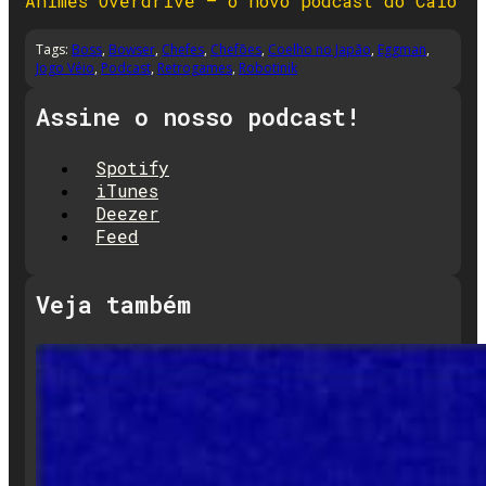
Animes Overdrive – o novo podcast do Caio
Tags:
Boss
,
Bowser
,
Chefes
,
Chefões
,
Coelho no Japão
,
Eggman
,
Jogo Véio
,
Podcast
,
Retrogames
,
Robotinik
Assine o nosso podcast!
Spotify
iTunes
Deezer
Feed
Veja também