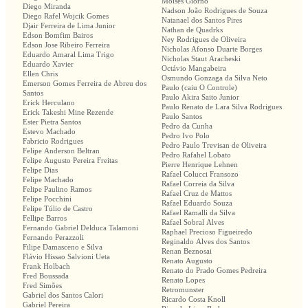
Moisés Giorno
Diego Miranda
Nadson João Rodrigues de Souza
Diego Rafel Wojcik Gomes
Natanael dos Santos Pires
Djair Ferreira de Lima Junior
Nathan de Quadrks
Edson Bomfim Bairos
Ney Rodrigues de Oliveira
Edson Jose Ribeiro Ferreira
Nicholas Afonso Duarte Borges
Eduardo Amaral Lima Trigo
Nicholas Staut Aracheski
Eduardo Xavier
Octávio Mangabeira
Ellen Chris
Osmundo Gonzaga da Silva Neto
Emerson Gomes Ferreira de Abreu dos
Paulo (caiu O Controle)
Santos
Paulo Akira Saito Junior
Erick Herculano
Paulo Renato de Lara Silva Rodrigues
Erick Takeshi Mine Rezende
Paulo Santos
Ester Pietra Santos
Pedro da Cunha
Estevo Machado
Pedro Ivo Polo
Fabricio Rodrigues
Pedro Paulo Trevisan de Oliveira
Felipe Anderson Beltran
Pedro Rafahel Lobato
Felipe Augusto Pereira Freitas
Pierre Henrique Lehnen
Felipe Dias
Rafael Colucci Fransozo
Felipe Machado
Rafael Correia da Silva
Felipe Paulino Ramos
Rafael Cruz de Mattos
Felipe Pocchini
Rafael Eduardo Souza
Felipe Túlio de Castro
Rafael Ramalli da Silva
Fellipe Barros
Rafael Sobral Alves
Fernando Gabriel Delduca Talamoni
Raphael Precioso Figueiredo
Fernando Perazzoli
Reginaldo Alves dos Santos
Filipe Damasceno e Silva
Renan Beznosai
Flávio Hissao Salvioni Ueta
Renato Augusto
Frank Holbach
Renato do Prado Gomes Pedreira
Fred Boussada
Renato Lopes
Fred Simões
Retromunster
Gabriel dos Santos Calori
Ricardo Costa Knoll
Gabriel Pereira