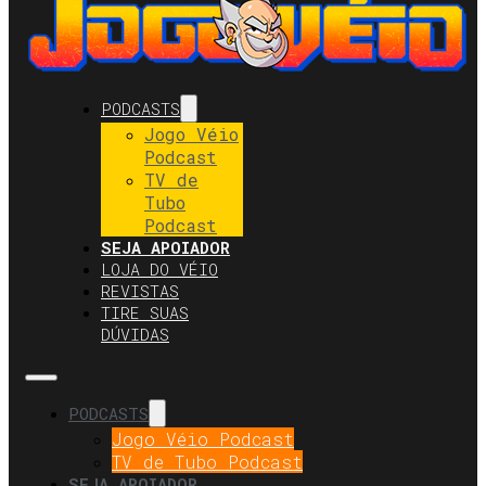
PODCASTS
Jogo Véio
Podcast
TV de
Tubo
Podcast
SEJA APOIADOR
LOJA DO VÉIO
REVISTAS
TIRE SUAS
DÚVIDAS
PODCASTS
Jogo Véio Podcast
TV de Tubo Podcast
SEJA APOIADOR