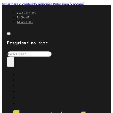
Pular para o conteúdo principal
Pular para o rodapé
GOOGLE NEWS
MÍDIA KIT
NEWSLETTER
Pesquisar no site
Pesquisar
×