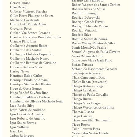
Ricardo Lima Barbosa
Gerson Junior
Robert Wagner dos Santos Cardim
Gian Besson
Roberta Alves de Sousa
Gilberto Menezes Ferreira
Rodolfo Limongi
Gilles Pierre Philippe de Souza
Rodrigo Bobrowski
Machado Cavalcante
Rodrigo Grandi Davet
Gilson Luiz Morais Alves
Rodrigo Urban de Morais
Giovanni Peres
Rodrigo Venancio
Giulian Vaz Branco Peçanha
Rogério Silva
Glauber Alexandre Brossi da Cunha
Rômulo Soares de Souza
Gláucio Pinto Lins
Roney Wesley Ribeiro da Silva
Guilherme Augusto Bauer
Samir Montalvão Fraiha
Guilherme dos Santos
Samuel Augusto de Paula Oliveira
Guilherme Linheira Esquerdo
Savio Ribeiro da Cruz
Guilherme Machado Nunes
Silvio José Vieira Gatis Filho
Guilherme Redressa de Carvalho
Stefan Teixeira
Gustavo Barbosa Silva
Stefano do Nascimento Genachi
Harley Neves
Taís Rejane Azevedo
Henrique Baldo Carlos
Thais Campagnoli Buso
Henrique Priolo do Amaral
Thales Renan (xravenxp)
Henrique Simões de Oliveira
Thiago Antunes Braga
Hugo da Costa Gomes
Thiago Cavalcanti
Hugo Vandré Silvério Rios
Thiago de Paula Carvalho
Humberto Baldanca Barbosa
Thiago Rizuti
Humberto de Oliveira Machado Netto
Thiago Silva Dragao
Iago Rocha Silva
Thiago Wasconcellos da Silva
Icaro Batista de Andrade
Thomaz Lisboa
Igor Ottoni de Almeida
Tiago Garcias
Igor Roberto de Antonio
Tiago José Kich Temperani
Igor Souza Barros
Tiago Roseta
Igor Williams
Túlio Lourran Pires
Isaac Levi
Valdeci dos Santos Duarte
Jarbas Rodrigues