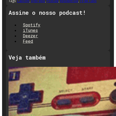
Tags:
Capcom
,
Jogo Veio
,
Podcast
,
Resident Evil
,
TV de Tubo
Assine o nosso podcast!
Spotify
iTunes
Deezer
Feed
Veja também