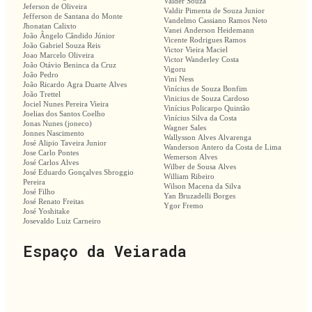
Valder Souza
Jeferson de Oliveira
Valdir Pimenta de Souza Junior
Jefferson de Santana do Monte
Vandelmo Cassiano Ramos Neto
Jhonatan Calixto
Vanei Anderson Heidemann
João Ângelo Cândido Júnior
Vicente Rodrigues Ramos
João Gabriel Souza Reis
Victor Vieira Maciel
Joao Marcelo Oliveira
Victor Wanderley Costa
João Otávio Beninca da Cruz
Vigoru
João Pedro
Vini Ness
João Ricardo Agra Duarte Alves
Vinícius de Souza Bonfim
João Trettel
Vinicius de Souza Cardoso
Jociel Nunes Pereira Vieira
Vinícius Policarpo Quintão
Joelias dos Santos Coelho
Vinícius Silva da Costa
Jonas Nunes (joneco)
Wagner Sales
Jonnes Nascimento
Wallysson Alves Alvarenga
José Alipio Taveira Junior
Wanderson Antero da Costa de Lima
Jose Carlo Pontes
Wemerson Alves
José Carlos Alves
Wilber de Sousa Alves
José Eduardo Gonçalves Sbroggio
William Ribeiro
Pereira
Wilson Macena da Silva
José Filho
Yan Bruzadelli Borges
José Renato Freitas
Ygor Fremo
José Yoshitake
Josevaldo Luiz Carneiro
Espaço da Veiarada