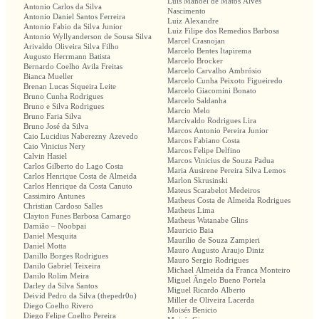
Luís Manoel de Matos Alves
Antonio Carlos da Silva
Nascimento
Antonio Daniel Santos Ferreira
Luiz Alexandre
Antonio Fabio da Silva Junior
Luiz Filipe dos Remedios Barbosa
Antonio Wyllyanderson de Sousa Silva
Marcel Crasnojan
Arivaldo Oliveira Silva Filho
Marcelo Bentes Itapirema
Augusto Herrmann Batista
Marcelo Brocker
Bernardo Coelho Avila Freitas
Marcelo Carvalho Ambrósio
Bianca Mueller
Marcelo Cunha Peixoto Figueiredo
Brenan Lucas Siqueira Leite
Marcelo Giacomini Bonato
Bruno Cunha Rodrigues
Marcelo Saldanha
Bruno e Silva Rodrigues
Marcio Melo
Bruno Faria Silva
Marcivaldo Rodrigues Lira
Bruno José da Silva
Marcos Antonio Pereira Junior
Caio Lucidius Naberezny Azevedo
Marcos Fabiano Costa
Caio Vinicius Nery
Marcos Felipe Delfino
Calvin Hasiel
Marcos Vinicius de Souza Padua
Carlos Gilberto do Lago Costa
Maria Ausirene Pereira Silva Lemos
Carlos Henrique Costa de Almeida
Marlon Skrusinski
Carlos Henrique da Costa Canuto
Mateus Scarabelot Medeiros
Cassimiro Antunes
Matheus Costa de Almeida Rodrigues
Christian Cardoso Salles
Matheus Lima
Clayton Funes Barbosa Camargo
Matheus Watanabe Glins
Damião – Noobpai
Mauricio Baia
Daniel Mesquita
Maurilio de Souza Zampieri
Daniel Motta
Mauro Augusto Araujo Diniz
Danillo Borges Rodrigues
Mauro Sergio Rodrigues
Danilo Gabriel Teixeira
Michael Almeida da Franca Monteiro
Danilo Rolim Meira
Miguel Ângelo Bueno Portela
Darley da Silva Santos
Miguel Ricardo Alberto
Deivid Pedro da Silva (thepedr0o)
Miller de Oliveira Lacerda
Diego Coelho Rivero
Moisés Benicio
Diego Felipe Coelho Pereira