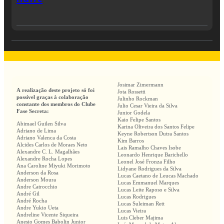
Josimar Zimermann
A realização deste projeto só foi
Jota Rossetti
possível graças à colaboração
Julinho Rockman
constante dos membros do Clube
Julio Cesar Vieira da Silva
Fase Secreta:
Junior Godela
Kaio Felipe Santos
Abimael Guilen Silva
Karina Oliveira dos Santos Felipe
Adriano de Lima
Keyne Robertson Dutra Santos
Adriano Valenca da Costa
Kim Barros
Alcides Carlos de Moraes Neto
Lais Ramalho Chaves Isobe
Alexandre C. L. Magalhães
Leonardo Henrique Barichello
Alexandre Rocha Lopes
Leonel José Fronza Filho
Ana Caroline Miyuki Morimoto
Lidyane Rodrigues da Silva
Anderson da Rosa
Lucas Caetano de Leucas Machado
Anderson Moura
Lucas Emmanuel Marques
Andre Catrocchio
Lucas Leite Raposo e Silva
André Gil
Lucas Rodrigues
André Rocha
Lucas Suleiman Rett
Andre Yukio Ueta
Lucas Vieira
Andreline Vicente Siqueira
Luis Cleber Majima
Anesio Gomes Babolin Junior