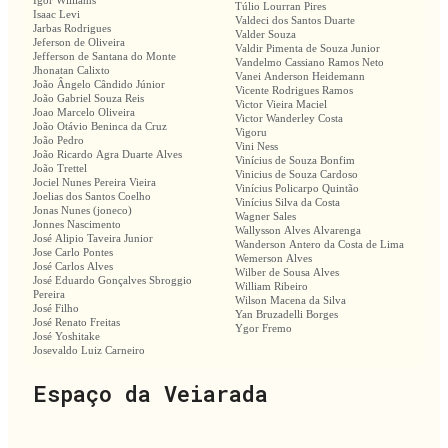
Igor Williams
Túlio Lourran Pires
Isaac Levi
Valdeci dos Santos Duarte
Jarbas Rodrigues
Valder Souza
Jeferson de Oliveira
Valdir Pimenta de Souza Junior
Jefferson de Santana do Monte
Vandelmo Cassiano Ramos Neto
Jhonatan Calixto
Vanei Anderson Heidemann
João Ângelo Cândido Júnior
Vicente Rodrigues Ramos
João Gabriel Souza Reis
Victor Vieira Maciel
Joao Marcelo Oliveira
Victor Wanderley Costa
João Otávio Beninca da Cruz
Vigoru
João Pedro
Vini Ness
João Ricardo Agra Duarte Alves
Vinícius de Souza Bonfim
João Trettel
Vinicius de Souza Cardoso
Jociel Nunes Pereira Vieira
Vinícius Policarpo Quintão
Joelias dos Santos Coelho
Vinícius Silva da Costa
Jonas Nunes (joneco)
Wagner Sales
Jonnes Nascimento
Wallysson Alves Alvarenga
José Alipio Taveira Junior
Wanderson Antero da Costa de Lima
Jose Carlo Pontes
Wemerson Alves
José Carlos Alves
Wilber de Sousa Alves
José Eduardo Gonçalves Sbroggio
William Ribeiro
Pereira
Wilson Macena da Silva
José Filho
Yan Bruzadelli Borges
José Renato Freitas
Ygor Fremo
José Yoshitake
Josevaldo Luiz Carneiro
Espaço da Veiarada