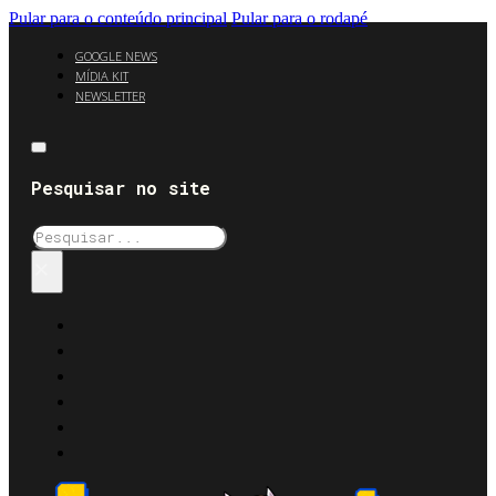
Pular para o conteúdo principal
Pular para o rodapé
GOOGLE NEWS
MÍDIA KIT
NEWSLETTER
Pesquisar no site
Pesquisar
×