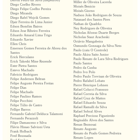
Deivid Pedro da Silva (thepedr0o)
Miller de Oliveira Lacerda
Diego Coelho Rivero
Moisés Benicio
Diego Felipe Coelho Pereira
Moisés Giorno
Diego Miranda
Nadson João Rodrigues de Souza
Diego Rafel Wojcik Gomes
Natanael dos Santos Pires
Djair Ferreira de Lima Junior
Nathan de Quadrks
Edson Bomfim Bairos
Ney Rodrigues de Oliveira
Edson Jose Ribeiro Ferreira
Nicholas Afonso Duarte Borges
Eduardo Amaral Lima Trigo
Nicholas Staut Aracheski
Eduardo Xavier
Octávio Mangabeira
Ellen Chris
Osmundo Gonzaga da Silva Neto
Emerson Gomes Ferreira de Abreu dos
Paulo (caiu O Controle)
Santos
Paulo Akira Saito Junior
Erick Herculano
Paulo Renato de Lara Silva Rodrigues
Erick Takeshi Mine Rezende
Paulo Santos
Ester Pietra Santos
Pedro da Cunha
Estevo Machado
Pedro Ivo Polo
Fabricio Rodrigues
Pedro Paulo Trevisan de Oliveira
Felipe Anderson Beltran
Pedro Rafahel Lobato
Felipe Augusto Pereira Freitas
Pierre Henrique Lehnen
Felipe Dias
Rafael Colucci Fransozo
Felipe Machado
Rafael Correia da Silva
Felipe Paulino Ramos
Rafael Cruz de Mattos
Felipe Pocchini
Rafael Eduardo Souza
Felipe Túlio de Castro
Rafael Ramalli da Silva
Fellipe Barros
Rafael Sobral Alves
Fernando Gabriel Delduca Talamoni
Raphael Precioso Figueiredo
Fernando Perazzoli
Reginaldo Alves dos Santos
Filipe Damasceno e Silva
Renan Beznosai
Flávio Hissao Salvioni Ueta
Renato Augusto
Frank Holbach
Renato do Prado Gomes Pedreira
Fred Boussada
Renato Lopes