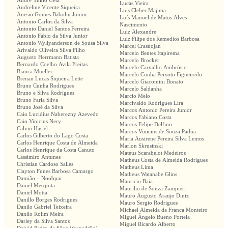
Andre Yukio Ueta
Lucas Vieira
Andreline Vicente Siqueira
Luis Cleber Majima
Anesio Gomes Babolin Junior
Luís Manoel de Matos Alves
Antonio Carlos da Silva
Nascimento
Antonio Daniel Santos Ferreira
Luiz Alexandre
Antonio Fabio da Silva Junior
Luiz Filipe dos Remedios Barbosa
Antonio Wyllyanderson de Sousa Silva
Marcel Crasnojan
Arivaldo Oliveira Silva Filho
Marcelo Bentes Itapirema
Augusto Herrmann Batista
Marcelo Brocker
Bernardo Coelho Avila Freitas
Marcelo Carvalho Ambrósio
Bianca Mueller
Marcelo Cunha Peixoto Figueiredo
Brenan Lucas Siqueira Leite
Marcelo Giacomini Bonato
Bruno Cunha Rodrigues
Marcelo Saldanha
Bruno e Silva Rodrigues
Marcio Melo
Bruno Faria Silva
Marcivaldo Rodrigues Lira
Bruno José da Silva
Marcos Antonio Pereira Junior
Caio Lucidius Naberezny Azevedo
Marcos Fabiano Costa
Caio Vinicius Nery
Marcos Felipe Delfino
Calvin Hasiel
Marcos Vinicius de Souza Padua
Carlos Gilberto do Lago Costa
Maria Ausirene Pereira Silva Lemos
Carlos Henrique Costa de Almeida
Marlon Skrusinski
Carlos Henrique da Costa Canuto
Mateus Scarabelot Medeiros
Cassimiro Antunes
Matheus Costa de Almeida Rodrigues
Christian Cardoso Salles
Matheus Lima
Clayton Funes Barbosa Camargo
Matheus Watanabe Glins
Damião – Noobpai
Mauricio Baia
Daniel Mesquita
Maurilio de Souza Zampieri
Daniel Motta
Mauro Augusto Araujo Diniz
Danillo Borges Rodrigues
Mauro Sergio Rodrigues
Danilo Gabriel Teixeira
Michael Almeida da Franca Monteiro
Danilo Rolim Meira
Miguel Ângelo Bueno Portela
Darley da Silva Santos
Miguel Ricardo Alberto