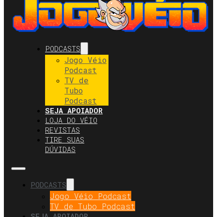
PODCASTS
Jogo Véio
Podcast
TV de
Tubo
Podcast
SEJA APOIADOR
LOJA DO VÉIO
REVISTAS
TIRE SUAS
DÚVIDAS
PODCASTS
Jogo Véio Podcast
TV de Tubo Podcast
SEJA APOIADOR