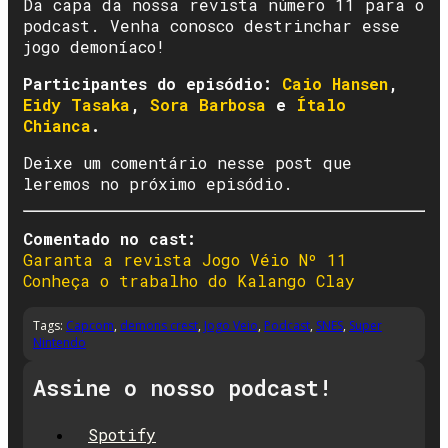
Da capa da nossa revista número 11 para o
podcast. Venha conosco destrinchar esse
jogo demoníaco!
Participantes do episódio:
Caio Hansen
,
Eidy Tasaka
,
Sora Barbosa
e
Ítalo
Chianca
.
Deixe um comentário nesse post que
leremos no próximo episódio.
Comentado no cast:
Garanta a revista Jogo Véio Nº 11
Conheça o trabalho do Kalango Clay
Tags:
Capcom
,
demons crest
,
Jogo Veio
,
Podcast
,
SNES
,
Super
Nintendo
Assine o nosso podcast!
Spotify