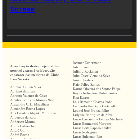
Scream
Josimar Zimermann
A realização deste projeto só foi
Jota Rossetti
possível graças à colaboração
Julinho Rockman
constante dos membros do Clube
Julio Cesar Vieira da Silva
Fase Secreta:
Junior Godela
Kaio Felipe Santos
Abimael Guilen Silva
Karina Oliveira dos Santos Felipe
Adriano de Lima
Keyne Robertson Dutra Santos
Adriano Valenca da Costa
Kim Barros
Alcides Carlos de Moraes Neto
Lais Ramalho Chaves Isobe
Alexandre C. L. Magalhães
Leonardo Henrique Barichello
Alexandre Rocha Lopes
Leonel José Fronza Filho
Ana Caroline Miyuki Morimoto
Lidyane Rodrigues da Silva
Anderson da Rosa
Lucas Caetano de Leucas Machado
Anderson Moura
Lucas Emmanuel Marques
Andre Catrocchio
Lucas Leite Raposo e Silva
André Gil
Lucas Rodrigues
André Rocha
Lucas Suleiman Rett