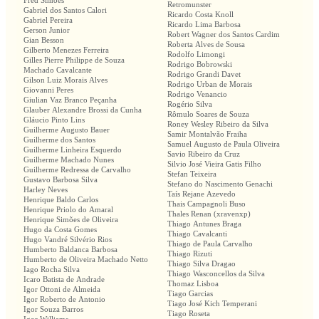
Fred Simões
Retromunster
Gabriel dos Santos Calori
Ricardo Costa Knoll
Gabriel Pereira
Ricardo Lima Barbosa
Gerson Junior
Robert Wagner dos Santos Cardim
Gian Besson
Roberta Alves de Sousa
Gilberto Menezes Ferreira
Rodolfo Limongi
Gilles Pierre Philippe de Souza
Rodrigo Bobrowski
Machado Cavalcante
Rodrigo Grandi Davet
Gilson Luiz Morais Alves
Rodrigo Urban de Morais
Giovanni Peres
Rodrigo Venancio
Giulian Vaz Branco Peçanha
Rogério Silva
Glauber Alexandre Brossi da Cunha
Rômulo Soares de Souza
Gláucio Pinto Lins
Roney Wesley Ribeiro da Silva
Guilherme Augusto Bauer
Samir Montalvão Fraiha
Guilherme dos Santos
Samuel Augusto de Paula Oliveira
Guilherme Linheira Esquerdo
Savio Ribeiro da Cruz
Guilherme Machado Nunes
Silvio José Vieira Gatis Filho
Guilherme Redressa de Carvalho
Stefan Teixeira
Gustavo Barbosa Silva
Stefano do Nascimento Genachi
Harley Neves
Taís Rejane Azevedo
Henrique Baldo Carlos
Thais Campagnoli Buso
Henrique Priolo do Amaral
Thales Renan (xravenxp)
Henrique Simões de Oliveira
Thiago Antunes Braga
Hugo da Costa Gomes
Thiago Cavalcanti
Hugo Vandré Silvério Rios
Thiago de Paula Carvalho
Humberto Baldanca Barbosa
Thiago Rizuti
Humberto de Oliveira Machado Netto
Thiago Silva Dragao
Iago Rocha Silva
Thiago Wasconcellos da Silva
Icaro Batista de Andrade
Thomaz Lisboa
Igor Ottoni de Almeida
Tiago Garcias
Igor Roberto de Antonio
Tiago José Kich Temperani
Igor Souza Barros
Tiago Roseta