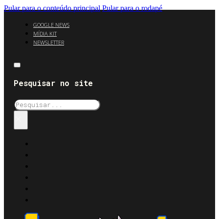
Pular para o conteúdo principal
Pular para o rodapé
GOOGLE NEWS
MÍDIA KIT
NEWSLETTER
Pesquisar no site
Pesquisar
×