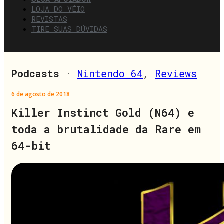
LOJA DO VÉIO
REVISTAS
TIRE SUAS DÚVIDAS
Podcasts
·
Nintendo 64
,
Reviews
6 de agosto de 2018
Killer Instinct Gold (N64) e
toda a brutalidade da Rare em
64-bit