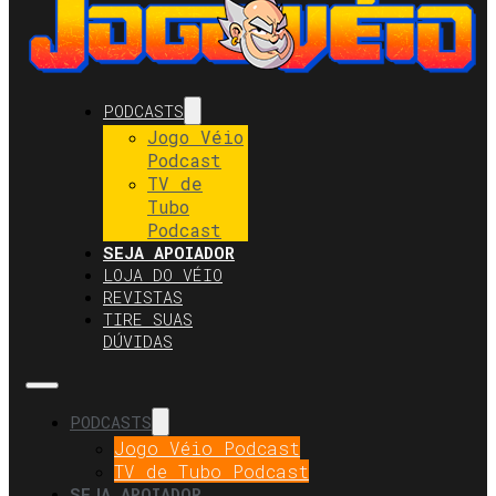
PODCASTS
Jogo Véio
Podcast
TV de
Tubo
Podcast
SEJA APOIADOR
LOJA DO VÉIO
REVISTAS
TIRE SUAS
DÚVIDAS
PODCASTS
Jogo Véio Podcast
TV de Tubo Podcast
SEJA APOIADOR