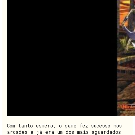
Com tanto esmero, o game fez sucesso nos
arcades e já era um dos mais aguardados