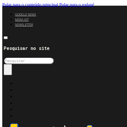
Pular para o conteúdo principal
Pular para o rodapé
GOOGLE NEWS
MÍDIA KIT
NEWSLETTER
Pesquisar no site
Pesquisar
×