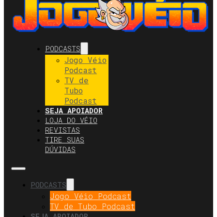
PODCASTS
Jogo Véio
Podcast
TV de
Tubo
Podcast
SEJA APOIADOR
LOJA DO VÉIO
REVISTAS
TIRE SUAS
DÚVIDAS
PODCASTS
Jogo Véio Podcast
TV de Tubo Podcast
SEJA APOIADOR