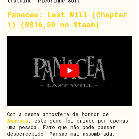
trabalho,
Picorinne Soft
!
Panacea: Last Will (Chapter
1) (R$16,59 no Steam)
Com a mesma atmosfera de horror de
Amnesia
, este game foi criado por apenas
uma pessoa. Fato que não pode passar
despercebido. Mansão mal assombrada,