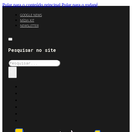
Pular para o conteúdo principal
Pular para o rodapé
GOOGLE NEWS
MÍDIA KIT
NEWSLETTER
Pesquisar no site
Pesquisar
×