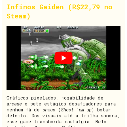
Infinos Gaiden (R$22,79 no
Steam)
Gráficos pixelados, jogabilidade de
arcade
e sete estágios desafiadores para
nenhum fã de
shmup
(
Shoot ‘em up
) botar
defeito. Dos visuais até a trilha sonora,
esse game transborda nostalgia. Belo