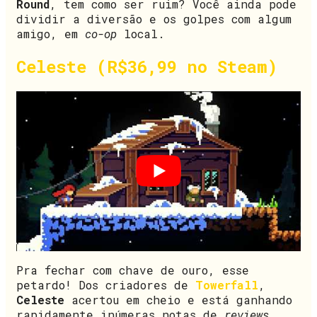
Round
, tem como ser ruim? Você ainda pode
dividir a diversão e os golpes com algum
amigo, em
co-op
local.
Celeste (R$36,99 no Steam)
Pra fechar com chave de ouro, esse
petardo! Dos criadores de
Towerfall
,
Celeste
acertou em cheio e está ganhando
rapidamente inúmeras notas de
reviews