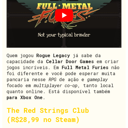
Quem jogou
Rogue Legacy
já sabe da
capacidade da
Cellar Door Games
em criar
jogos incríveis. Em
Full Metal Furies
não
foi diferente e você pode esperar muita
pancaria nesse
RPG
de ação e
gameplay
focado em
multiplayer co-op
, tanto local
quanto online. Está disponível também
para Xbox One
.
The Red Strings Club
(R$28,99 no Steam)