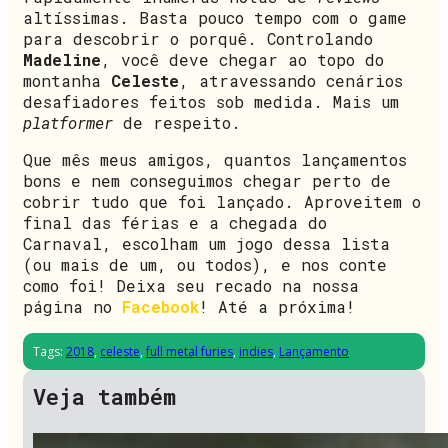
altíssimas. Basta pouco tempo com o game
para descobrir o porquê. Controlando
Madeline
, você deve chegar ao topo do
montanha
Celeste
, atravessando cenários
desafiadores feitos sob medida. Mais um
platformer
de respeito.
Que mês meus amigos, quantos lançamentos
bons e nem conseguimos chegar perto de
cobrir tudo que foi lançado. Aproveitem o
final das férias e a chegada do
Carnaval, escolham um jogo dessa lista
(ou mais de um, ou todos), e nos conte
como foi! Deixa seu recado na nossa
página no
Facebook
! Até a próxima!
Tags:
2018
,
celeste
,
full metal furies
,
indies
,
Lançamento
Veja também