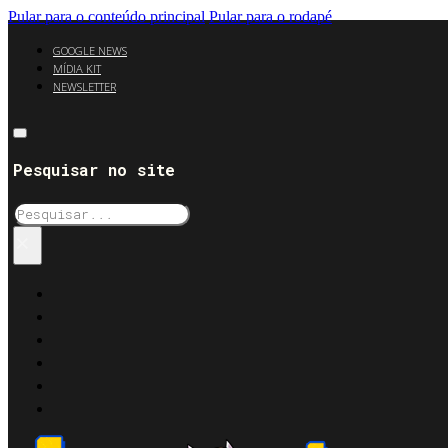
Pular para o conteúdo principal
Pular para o rodapé
GOOGLE NEWS
MÍDIA KIT
NEWSLETTER
Pesquisar no site
Pesquisar
×