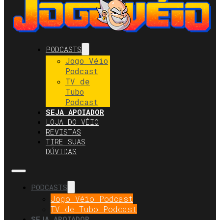
PODCASTS
Jogo Véio
Podcast
TV de
Tubo
Podcast
SEJA APOIADOR
LOJA DO VÉIO
REVISTAS
TIRE SUAS
DÚVIDAS
PODCASTS
Jogo Véio Podcast
TV de Tubo Podcast
SEJA APOIADOR