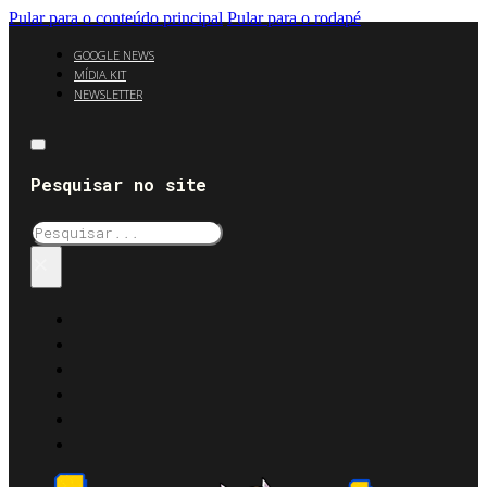
Pular para o conteúdo principal
Pular para o rodapé
GOOGLE NEWS
MÍDIA KIT
NEWSLETTER
Pesquisar no site
Pesquisar
×