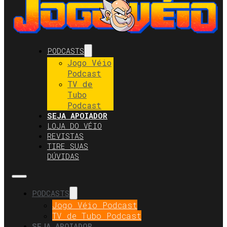
PODCASTS
Jogo Véio
Podcast
TV de
Tubo
Podcast
SEJA APOIADOR
LOJA DO VÉIO
REVISTAS
TIRE SUAS
DÚVIDAS
PODCASTS
Jogo Véio Podcast
TV de Tubo Podcast
SEJA APOIADOR