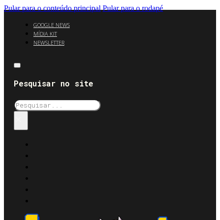
Pular para o conteúdo principal
Pular para o rodapé
GOOGLE NEWS
MÍDIA KIT
NEWSLETTER
Pesquisar no site
Pesquisar
×