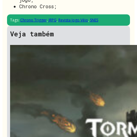
Chrono Cross;
Tags:
Chrono Trigger
,
JRPG
,
Revista Jogo Véio
,
SNES
Veja também