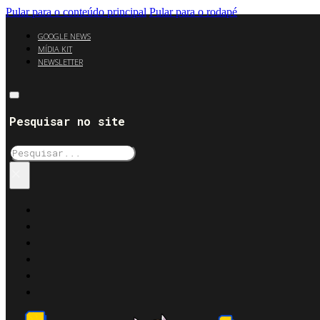
Pular para o conteúdo principal
Pular para o rodapé
GOOGLE NEWS
MÍDIA KIT
NEWSLETTER
Pesquisar no site
Pesquisar
×