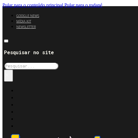
Pular para o conteúdo principal
Pular para o rodapé
GOOGLE NEWS
MÍDIA KIT
NEWSLETTER
Pesquisar no site
Pesquisar
×