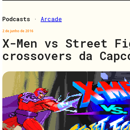
Podcasts
·
Arcade
2 de junho de 2016
X-Men vs Street Fi
crossovers da Capc