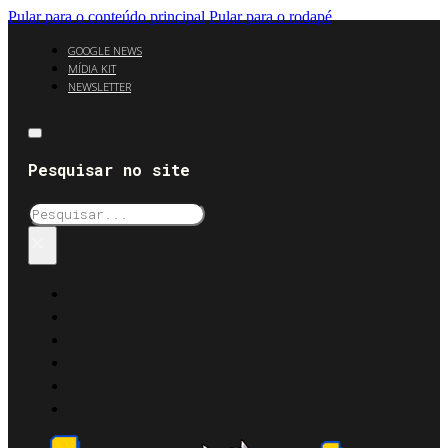
Pular para o conteúdo principal
Pular para o rodapé
GOOGLE NEWS
MÍDIA KIT
NEWSLETTER
Pesquisar no site
Pesquisar
×