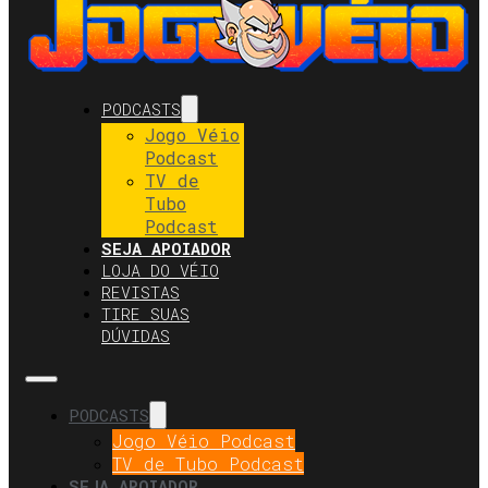
PODCASTS
Jogo Véio
Podcast
TV de
Tubo
Podcast
SEJA APOIADOR
LOJA DO VÉIO
REVISTAS
TIRE SUAS
DÚVIDAS
PODCASTS
Jogo Véio Podcast
TV de Tubo Podcast
SEJA APOIADOR