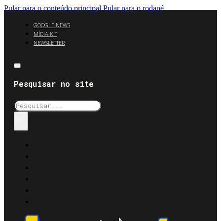
Pular para o conteúdo principal
Pular para o rodapé
GOOGLE NEWS
MÍDIA KIT
NEWSLETTER
Pesquisar no site
Pesquisar
×