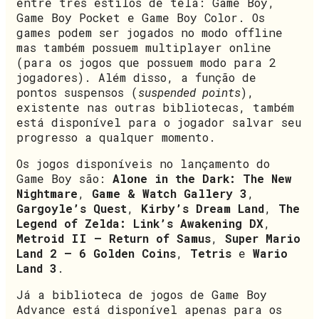
entre três estilos de tela: Game Boy,
Game Boy Pocket e Game Boy Color. Os
games podem ser jogados no modo offline
mas também possuem multiplayer online
(para os jogos que possuem modo para 2
jogadores). Além disso, a função de
pontos suspensos (
suspended points
),
existente nas outras bibliotecas, também
está disponível para o jogador salvar seu
progresso a qualquer momento.
Os jogos disponíveis no lançamento do
Game Boy são:
Alone in the Dark: The New
Nightmare
,
Game & Watch Gallery 3
,
Gargoyle’s Quest
,
Kirby’s Dream Land
,
The
Legend of Zelda: Link’s Awakening DX
,
Metroid II – Return of Samus
,
Super Mario
Land 2 – 6 Golden Coins
,
Tetris
e
Wario
Land 3
.
Já a biblioteca de jogos de Game Boy
Advance está disponível apenas para os