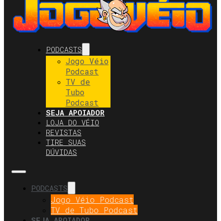
PODCASTS
Jogo Véio
Podcast
TV de
Tubo
Podcast
SEJA APOIADOR
LOJA DO VÉIO
REVISTAS
TIRE SUAS
DÚVIDAS
PODCASTS
Jogo Véio Podcast
TV de Tubo Podcast
SEJA APOIADOR