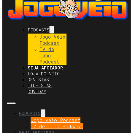
PODCASTS
Jogo Véio
Podcast
TV de
Tubo
Podcast
SEJA APOIADOR
LOJA DO VÉIO
REVISTAS
TIRE SUAS
DÚVIDAS
PODCASTS
Jogo Véio Podcast
TV de Tubo Podcast
SEJA APOIADOR