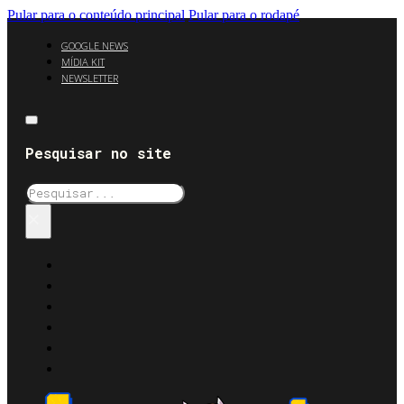
Pular para o conteúdo principal
Pular para o rodapé
GOOGLE NEWS
MÍDIA KIT
NEWSLETTER
Pesquisar no site
Pesquisar
×