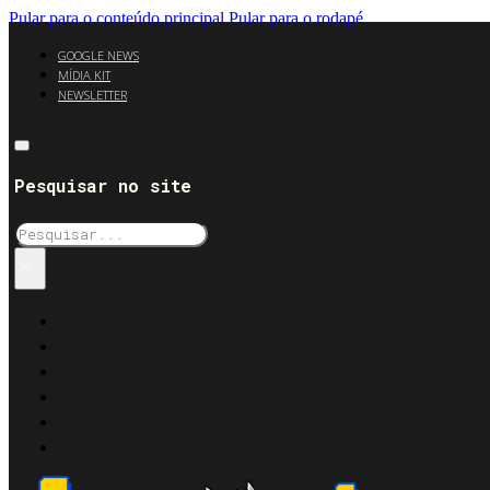
Pular para o conteúdo principal
Pular para o rodapé
GOOGLE NEWS
MÍDIA KIT
NEWSLETTER
Pesquisar no site
Pesquisar
×