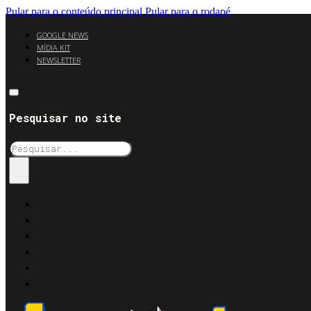
Pular para o conteúdo principal
Pular para o rodapé
GOOGLE NEWS
MÍDIA KIT
NEWSLETTER
Pesquisar no site
Pesquisar
×