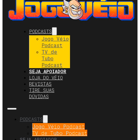
PODCASTS
Jogo Véio
Podcast
TV de
Tubo
Podcast
SEJA APOIADOR
LOJA DO VÉIO
REVISTAS
TIRE SUAS
DÚVIDAS
PODCASTS
Jogo Véio Podcast
TV de Tubo Podcast
SEJA APOIADOR