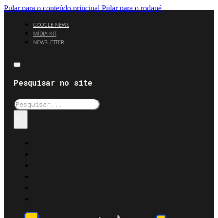
Pular para o conteúdo principal
Pular para o rodapé
GOOGLE NEWS
MÍDIA KIT
NEWSLETTER
Pesquisar no site
Pesquisar
×