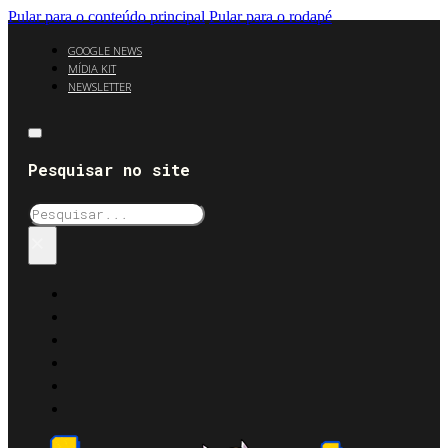
Pular para o conteúdo principal
Pular para o rodapé
GOOGLE NEWS
MÍDIA KIT
NEWSLETTER
Pesquisar no site
Pesquisar
×