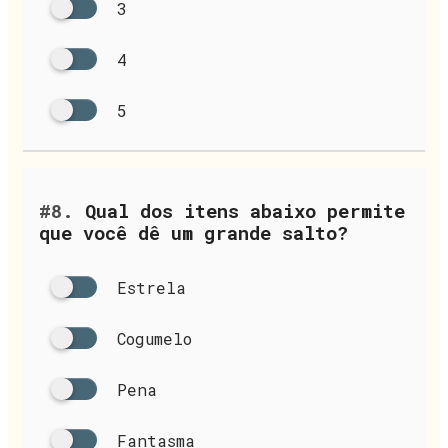
3
4
5
#8.
Qual dos itens abaixo permite
que você dê um grande salto?
Estrela
Cogumelo
Pena
Fantasma