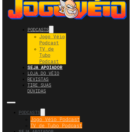
PODCASTS
Jogo Véio
Podcast
TV de
Tubo
Podcast
SEJA APOIADOR
LOJA DO VÉIO
REVISTAS
TIRE SUAS
DÚVIDAS
PODCASTS
Jogo Véio Podcast
TV de Tubo Podcast
SEJA APOIADOR