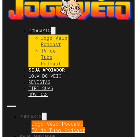
PODCASTS
Jogo Véio
Podcast
TV de
Tubo
Podcast
SEJA APOIADOR
LOJA DO VÉIO
REVISTAS
TIRE SUAS
DÚVIDAS
PODCASTS
Jogo Véio Podcast
TV de Tubo Podcast
SEJA APOIADOR