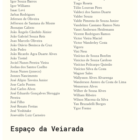
Igor Souza Barros
Tiago Roseta
Igor Williams
Túlio Lourran Pires
Isaac Levi
Valdeci dos Santos Duarte
Jarbas Rodrigues
Valder Souza
Jeferson de Oliveira
Valdir Pimenta de Souza Junior
Jefferson de Santana do Monte
Vandelmo Cassiano Ramos Neto
Jhonatan Calixto
Vanei Anderson Heidemann
João Ângelo Cândido Júnior
Vicente Rodrigues Ramos
João Gabriel Souza Reis
Victor Vieira Maciel
Joao Marcelo Oliveira
Victor Wanderley Costa
João Otávio Beninca da Cruz
Vigoru
João Pedro
Vini Ness
João Ricardo Agra Duarte Alves
Vinícius de Souza Bonfim
João Trettel
Vinicius de Souza Cardoso
Jociel Nunes Pereira Vieira
Vinícius Policarpo Quintão
Joelias dos Santos Coelho
Vinícius Silva da Costa
Jonas Nunes (joneco)
Wagner Sales
Jonnes Nascimento
Wallysson Alves Alvarenga
José Alipio Taveira Junior
Wanderson Antero da Costa de Lima
Jose Carlo Pontes
Wemerson Alves
José Carlos Alves
Wilber de Sousa Alves
José Eduardo Gonçalves Sbroggio
William Ribeiro
Pereira
Wilson Macena da Silva
José Filho
Yan Bruzadelli Borges
José Renato Freitas
Ygor Fremo
José Yoshitake
Josevaldo Luiz Carneiro
Espaço da Veiarada