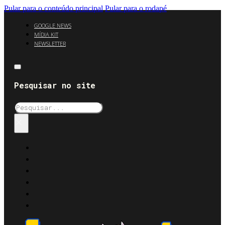
Pular para o conteúdo principal
Pular para o rodapé
GOOGLE NEWS
MÍDIA KIT
NEWSLETTER
Pesquisar no site
Pesquisar
×