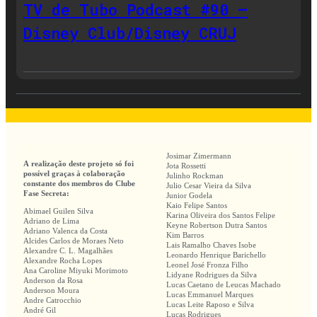
TV de Tubo Podcast #90 –
Disney Club/Disney CRUJ
Josimar Zimermann
A realização deste projeto só foi
Jota Rossetti
possível graças à colaboração
Julinho Rockman
constante dos membros do Clube
Julio Cesar Vieira da Silva
Fase Secreta:
Junior Godela
Kaio Felipe Santos
Abimael Guilen Silva
Karina Oliveira dos Santos Felipe
Adriano de Lima
Keyne Robertson Dutra Santos
Adriano Valenca da Costa
Kim Barros
Alcides Carlos de Moraes Neto
Lais Ramalho Chaves Isobe
Alexandre C. L. Magalhães
Leonardo Henrique Barichello
Alexandre Rocha Lopes
Leonel José Fronza Filho
Ana Caroline Miyuki Morimoto
Lidyane Rodrigues da Silva
Anderson da Rosa
Lucas Caetano de Leucas Machado
Anderson Moura
Lucas Emmanuel Marques
Andre Catrocchio
Lucas Leite Raposo e Silva
André Gil
Lucas Rodrigues