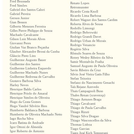
Fred Boussada
Renato Lopes
Fred Simões
Retromunster
Gabriel dos Santos Calori
Ricardo Costa Knoll
Gabriel Pereira
Ricardo Lima Barbosa
Gerson Junior
Robert Wagner dos Santos Cardim
Gian Besson
Roberta Alves de Sousa
Gilberto Menezes Ferreira
Rodolfo Limongi
Gilles Pierre Philippe de Souza
Rodrigo Bobrowski
Machado Cavalcante
Rodrigo Grandi Davet
Gilson Luiz Morais Alves
Rodrigo Urban de Morais
Giovanni Peres
Rodrigo Venancio
Giulian Vaz Branco Peçanha
Rogério Silva
Glauber Alexandre Brossi da Cunha
Rômulo Soares de Souza
Gláucio Pinto Lins
Roney Wesley Ribeiro da Silva
Guilherme Augusto Bauer
Samir Montalvão Fraiha
Guilherme dos Santos
Samuel Augusto de Paula Oliveira
Guilherme Linheira Esquerdo
Savio Ribeiro da Cruz
Guilherme Machado Nunes
Silvio José Vieira Gatis Filho
Guilherme Redressa de Carvalho
Stefan Teixeira
Gustavo Barbosa Silva
Stefano do Nascimento Genachi
Harley Neves
Taís Rejane Azevedo
Henrique Baldo Carlos
Thais Campagnoli Buso
Henrique Priolo do Amaral
Thales Renan (xravenxp)
Henrique Simões de Oliveira
Thiago Antunes Braga
Hugo da Costa Gomes
Thiago Cavalcanti
Hugo Vandré Silvério Rios
Thiago de Paula Carvalho
Humberto Baldanca Barbosa
Thiago Rizuti
Humberto de Oliveira Machado Netto
Thiago Silva Dragao
Iago Rocha Silva
Thiago Wasconcellos da Silva
Icaro Batista de Andrade
Thomaz Lisboa
Igor Ottoni de Almeida
Tiago Garcias
Igor Roberto de Antonio
Tiago José Kich Temperani