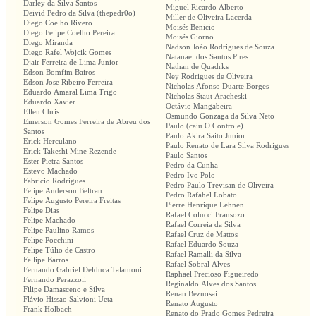
Darley da Silva Santos
Miguel Ricardo Alberto
Deivid Pedro da Silva (thepedr0o)
Miller de Oliveira Lacerda
Diego Coelho Rivero
Moisés Benicio
Diego Felipe Coelho Pereira
Moisés Giorno
Diego Miranda
Nadson João Rodrigues de Souza
Diego Rafel Wojcik Gomes
Natanael dos Santos Pires
Djair Ferreira de Lima Junior
Nathan de Quadrks
Edson Bomfim Bairos
Ney Rodrigues de Oliveira
Edson Jose Ribeiro Ferreira
Nicholas Afonso Duarte Borges
Eduardo Amaral Lima Trigo
Nicholas Staut Aracheski
Eduardo Xavier
Octávio Mangabeira
Ellen Chris
Osmundo Gonzaga da Silva Neto
Emerson Gomes Ferreira de Abreu dos
Paulo (caiu O Controle)
Santos
Paulo Akira Saito Junior
Erick Herculano
Paulo Renato de Lara Silva Rodrigues
Erick Takeshi Mine Rezende
Paulo Santos
Ester Pietra Santos
Pedro da Cunha
Estevo Machado
Pedro Ivo Polo
Fabricio Rodrigues
Pedro Paulo Trevisan de Oliveira
Felipe Anderson Beltran
Pedro Rafahel Lobato
Felipe Augusto Pereira Freitas
Pierre Henrique Lehnen
Felipe Dias
Rafael Colucci Fransozo
Felipe Machado
Rafael Correia da Silva
Felipe Paulino Ramos
Rafael Cruz de Mattos
Felipe Pocchini
Rafael Eduardo Souza
Felipe Túlio de Castro
Rafael Ramalli da Silva
Fellipe Barros
Rafael Sobral Alves
Fernando Gabriel Delduca Talamoni
Raphael Precioso Figueiredo
Fernando Perazzoli
Reginaldo Alves dos Santos
Filipe Damasceno e Silva
Renan Beznosai
Flávio Hissao Salvioni Ueta
Renato Augusto
Frank Holbach
Renato do Prado Gomes Pedreira