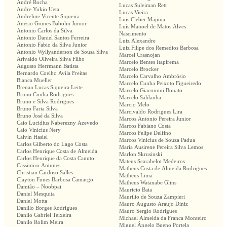
André Rocha
Lucas Suleiman Rett
Andre Yukio Ueta
Lucas Vieira
Andreline Vicente Siqueira
Luis Cleber Majima
Anesio Gomes Babolin Junior
Luís Manoel de Matos Alves
Antonio Carlos da Silva
Nascimento
Antonio Daniel Santos Ferreira
Luiz Alexandre
Antonio Fabio da Silva Junior
Luiz Filipe dos Remedios Barbosa
Antonio Wyllyanderson de Sousa Silva
Marcel Crasnojan
Arivaldo Oliveira Silva Filho
Marcelo Bentes Itapirema
Augusto Herrmann Batista
Marcelo Brocker
Bernardo Coelho Avila Freitas
Marcelo Carvalho Ambrósio
Bianca Mueller
Marcelo Cunha Peixoto Figueiredo
Brenan Lucas Siqueira Leite
Marcelo Giacomini Bonato
Bruno Cunha Rodrigues
Marcelo Saldanha
Bruno e Silva Rodrigues
Marcio Melo
Bruno Faria Silva
Marcivaldo Rodrigues Lira
Bruno José da Silva
Marcos Antonio Pereira Junior
Caio Lucidius Naberezny Azevedo
Marcos Fabiano Costa
Caio Vinicius Nery
Marcos Felipe Delfino
Calvin Hasiel
Marcos Vinicius de Souza Padua
Carlos Gilberto do Lago Costa
Maria Ausirene Pereira Silva Lemos
Carlos Henrique Costa de Almeida
Marlon Skrusinski
Carlos Henrique da Costa Canuto
Mateus Scarabelot Medeiros
Cassimiro Antunes
Matheus Costa de Almeida Rodrigues
Christian Cardoso Salles
Matheus Lima
Clayton Funes Barbosa Camargo
Matheus Watanabe Glins
Damião – Noobpai
Mauricio Baia
Daniel Mesquita
Maurilio de Souza Zampieri
Daniel Motta
Mauro Augusto Araujo Diniz
Danillo Borges Rodrigues
Mauro Sergio Rodrigues
Danilo Gabriel Teixeira
Michael Almeida da Franca Monteiro
Danilo Rolim Meira
Miguel Ângelo Bueno Portela