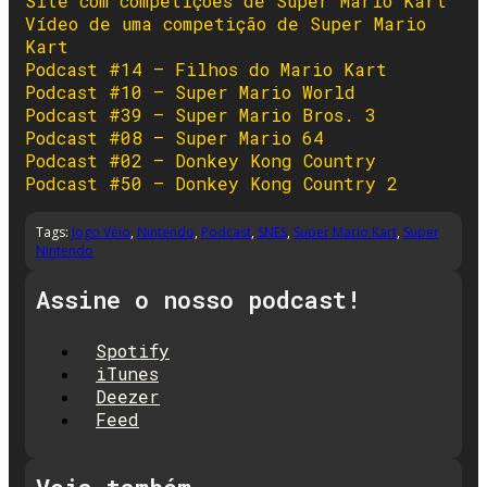
Site com competições de Super Mario Kart
Vídeo de uma competição de Super Mario
Kart
Podcast #14 – Filhos do Mario Kart
Podcast #10 – Super Mario World
Podcast #39 – Super Mario Bros. 3
Podcast #08 – Super Mario 64
Podcast #02 – Donkey Kong Country
Podcast #50 – Donkey Kong Country 2
Tags:
Jogo Véio
,
Nintendo
,
Podcast
,
SNES
,
Super Mario Kart
,
Super
Nintendo
Assine o nosso podcast!
Spotify
iTunes
Deezer
Feed