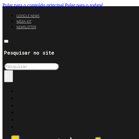
Pular para o conteúdo principal
Pular para o rodapé
GOOGLE NEWS
MÍDIA KIT
NEWSLETTER
Pesquisar no site
Pesquisar
×