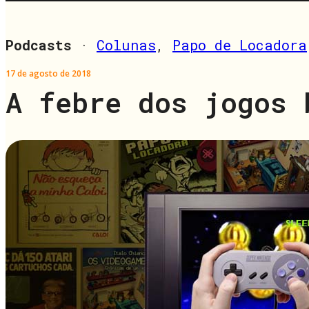
Podcasts
·
Colunas
,
Papo de Locadora
17 de agosto de 2018
A febre dos jogos 