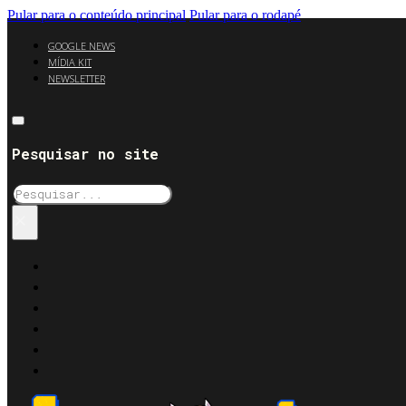
Pular para o conteúdo principal
Pular para o rodapé
GOOGLE NEWS
MÍDIA KIT
NEWSLETTER
Pesquisar no site
Pesquisar
×