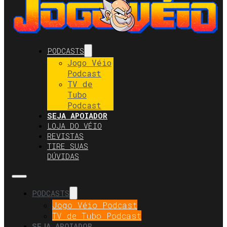
PODCASTS
Jogo Véio
Podcast
TV de
Tubo
Podcast
SEJA APOIADOR
LOJA DO VÉIO
REVISTAS
TIRE SUAS
DÚVIDAS
PODCASTS
Jogo Véio Podcast
TV de Tubo Podcast
SEJA APOIADOR