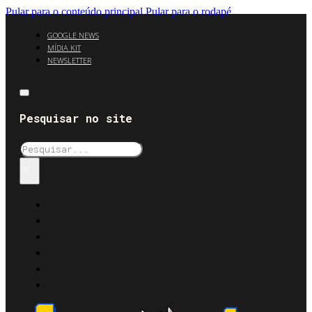
Pular para o conteúdo principal
Pular para o rodapé
GOOGLE NEWS
MÍDIA KIT
NEWSLETTER
Pesquisar no site
Pesquisar
×