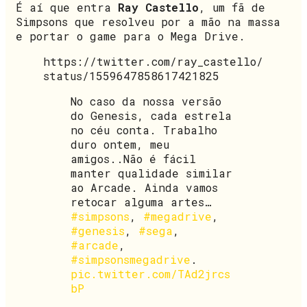
É aí que entra
Ray Castello
, um fã de
Simpsons que resolveu por a mão na massa
e portar o game para o Mega Drive.
https://twitter.com/ray_castello/
status/1559647858617421825
No caso da nossa versão
do Genesis, cada estrela
no céu conta. Trabalho
duro ontem, meu
amigos..Não é fácil
manter qualidade similar
ao Arcade. Ainda vamos
retocar alguma artes…
#simpsons
,
#megadrive
,
#genesis
,
#sega
,
#arcade
,
#simpsonsmegadrive
.
pic.twitter.com/TAd2jrcs
bP