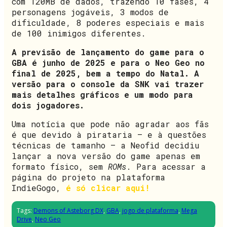
com 120MB de dados, trazendo 10 fases, 4
personagens jogáveis, 3 modos de
dificuldade, 8 poderes especiais e mais
de 100 inimigos diferentes.
A previsão de lançamento do game para o
GBA é junho de 2025 e para o Neo Geo no
final de 2025, bem a tempo do Natal. A
versão para o console da SNK vai trazer
mais detalhes gráficos e um modo para
dois jogadores.
Uma notícia que pode não agradar aos fãs
é que devido à pirataria – e à questões
técnicas de tamanho – a Neofid decidiu
lançar a nova versão do game apenas em
formato físico, sem
ROMs
. Para acessar a
página do projeto na plataforma
IndieGogo,
é só clicar aqui!
Tags:
Demons of Asteborg DX
,
GBA
,
jogo de plataforma
,
Mega
Drive
,
Neo Geo