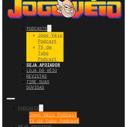
PODCASTS
Jogo Véio
Podcast
TV de
Tubo
Podcast
SEJA APOIADOR
LOJA DO VÉIO
REVISTAS
TIRE SUAS
DÚVIDAS
PODCASTS
Jogo Véio Podcast
TV de Tubo Podcast
SEJA APOIADOR