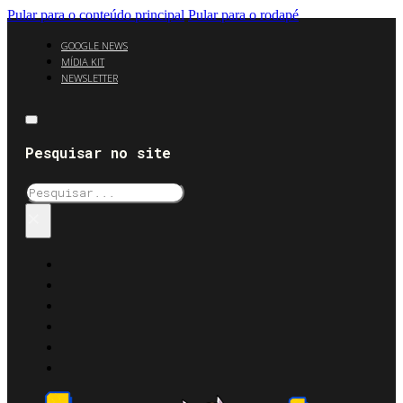
Pular para o conteúdo principal
Pular para o rodapé
GOOGLE NEWS
MÍDIA KIT
NEWSLETTER
Pesquisar no site
Pesquisar
×