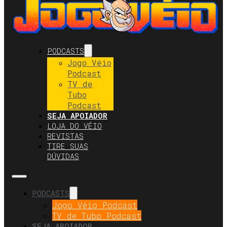
PODCASTS
Jogo Véio
Podcast
TV de
Tubo
Podcast
SEJA APOIADOR
LOJA DO VÉIO
REVISTAS
TIRE SUAS
DÚVIDAS
PODCASTS
Jogo Véio Podcast
TV de Tubo Podcast
SEJA APOIADOR