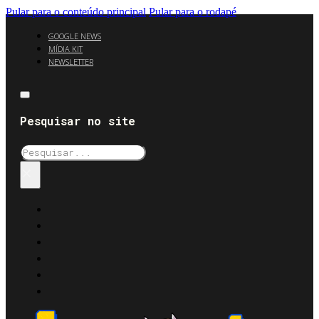
Pular para o conteúdo principal
Pular para o rodapé
GOOGLE NEWS
MÍDIA KIT
NEWSLETTER
Pesquisar no site
Pesquisar
×