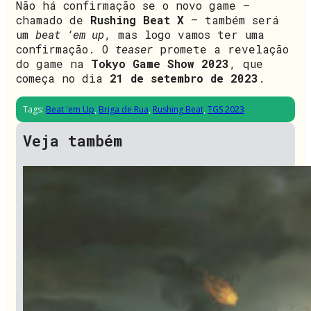
Não há confirmação se o novo game –
chamado de
Rushing Beat X
– também será
um
beat ‘em up
, mas logo vamos ter uma
confirmação. O
teaser
promete a revelação
do game na
Tokyo Game Show 2023
, que
começa no dia
21 de setembro de 2023
.
Tags:
Beat 'em Up
,
Briga de Rua
,
Rushing Beat
,
TGS 2023
Veja também