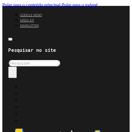
Pular para o conteúdo principal
Pular para o rodapé
GOOGLE NEWS
MÍDIA KIT
NEWSLETTER
Pesquisar no site
Pesquisar
×