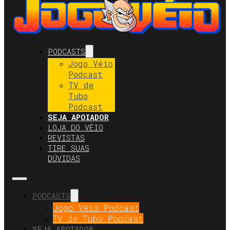
PODCASTS
Jogo Véio
Podcast
TV de
Tubo
Podcast
SEJA APOIADOR
LOJA DO VÉIO
REVISTAS
TIRE SUAS
DÚVIDAS
PODCASTS
Jogo Véio Podcast
TV de Tubo Podcast
SEJA APOIADOR