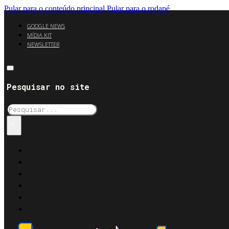
Pular para o conteúdo principal
Pular para o rodapé
GOOGLE NEWS
MÍDIA KIT
NEWSLETTER
Pesquisar no site
Pesquisar
×