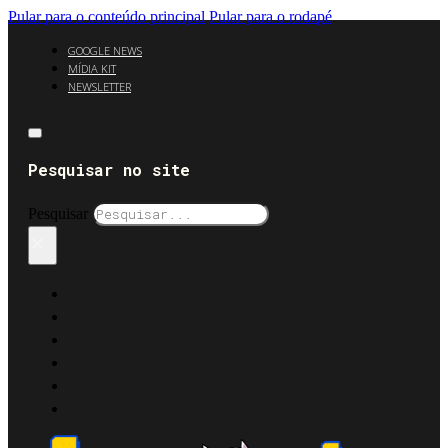
Pular para o conteúdo principal
Pular para o rodapé
GOOGLE NEWS
MÍDIA KIT
NEWSLETTER
Pesquisar no site
Pesquisar
×