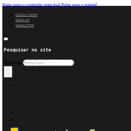
Pular para o conteúdo principal
Pular para o rodapé
GOOGLE NEWS
MÍDIA KIT
NEWSLETTER
Pesquisar no site
Pesquisar
×