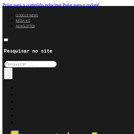
Pular para o conteúdo principal
Pular para o rodapé
GOOGLE NEWS
MÍDIA KIT
NEWSLETTER
Pesquisar no site
Pesquisar
×