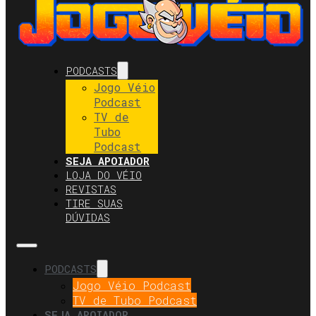
PODCASTS
Jogo Véio
Podcast
TV de
Tubo
Podcast
SEJA APOIADOR
LOJA DO VÉIO
REVISTAS
TIRE SUAS
DÚVIDAS
PODCASTS
Jogo Véio Podcast
TV de Tubo Podcast
SEJA APOIADOR