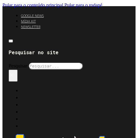
Pular para o conteúdo principal
Pular para o rodapé
GOOGLE NEWS
MÍDIA KIT
NEWSLETTER
Pesquisar no site
Pesquisar
×