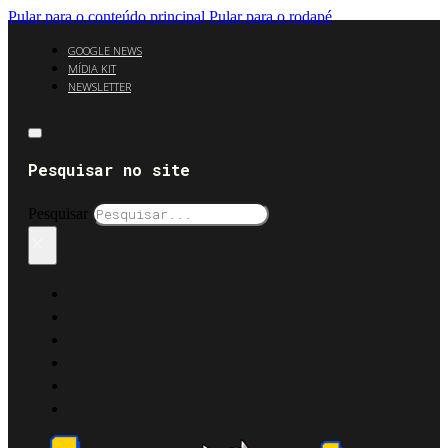
Pular para o conteúdo principal
Pular para o rodapé
GOOGLE NEWS
MÍDIA KIT
NEWSLETTER
Pesquisar no site
Pesquisar
×