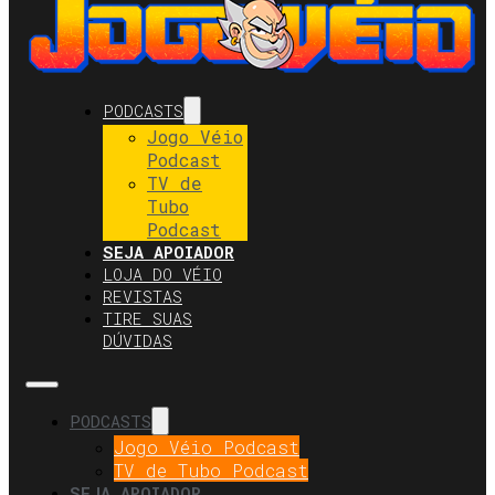
PODCASTS
Jogo Véio
Podcast
TV de
Tubo
Podcast
SEJA APOIADOR
LOJA DO VÉIO
REVISTAS
TIRE SUAS
DÚVIDAS
PODCASTS
Jogo Véio Podcast
TV de Tubo Podcast
SEJA APOIADOR