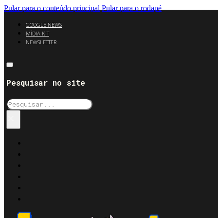
Pular para o conteúdo principal
Pular para o rodapé
GOOGLE NEWS
MÍDIA KIT
NEWSLETTER
Pesquisar no site
Pesquisar
×