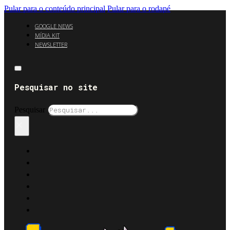
Pular para o conteúdo principal
Pular para o rodapé
GOOGLE NEWS
MÍDIA KIT
NEWSLETTER
Pesquisar no site
Pesquisar
×