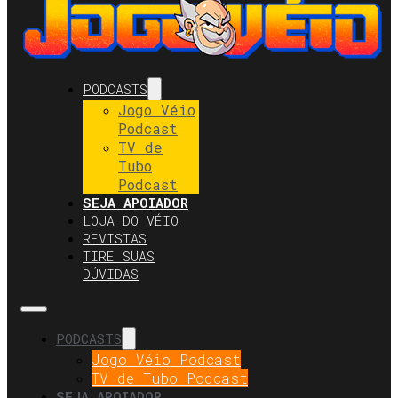
PODCASTS
Jogo Véio
Podcast
TV de
Tubo
Podcast
SEJA APOIADOR
LOJA DO VÉIO
REVISTAS
TIRE SUAS
DÚVIDAS
PODCASTS
Jogo Véio Podcast
TV de Tubo Podcast
SEJA APOIADOR