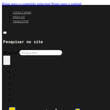
Pular para o conteúdo principal
Pular para o rodapé
GOOGLE NEWS
MÍDIA KIT
NEWSLETTER
Pesquisar no site
Pesquisar
×