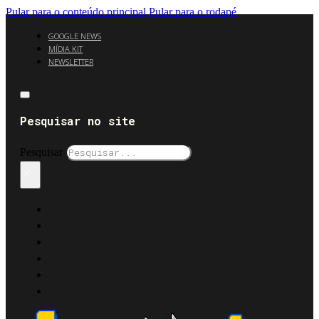
Pular para o conteúdo principal
Pular para o rodapé
GOOGLE NEWS
MÍDIA KIT
NEWSLETTER
Pesquisar no site
Pesquisar
×