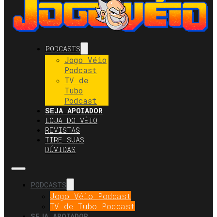
PODCASTS
Jogo Véio
Podcast
TV de
Tubo
Podcast
SEJA APOIADOR
LOJA DO VÉIO
REVISTAS
TIRE SUAS
DÚVIDAS
PODCASTS
Jogo Véio Podcast
TV de Tubo Podcast
SEJA APOIADOR