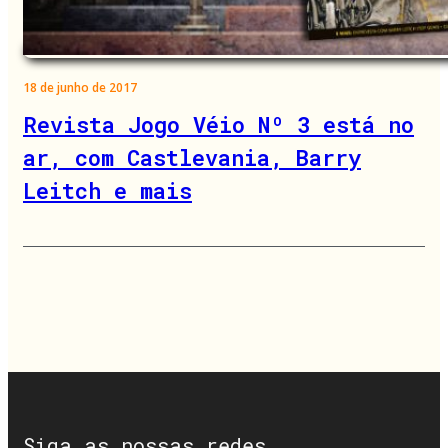
18 de junho de 2017
Revista Jogo Véio Nº 3 está no
ar, com Castlevania, Barry
Leitch e mais
Siga as nossas redes