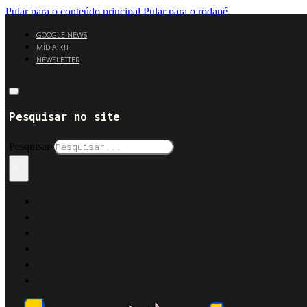
Pular para o conteúdo principal
Pular para o rodapé
GOOGLE NEWS
MÍDIA KIT
NEWSLETTER
Pesquisar no site
Pesquisar
×