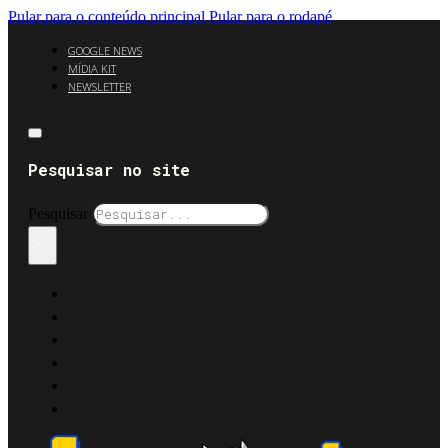
Pular para o conteúdo principal
Pular para o rodapé
GOOGLE NEWS
MÍDIA KIT
NEWSLETTER
Pesquisar no site
Pesquisar
×