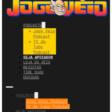
PODCASTS
Jogo Véio
Podcast
TV de
Tubo
Podcast
SEJA APOIADOR
LOJA DO VÉIO
REVISTAS
TIRE SUAS
DÚVIDAS
PODCASTS
Jogo Véio Podcast
TV de Tubo Podcast
SEJA APOIADOR