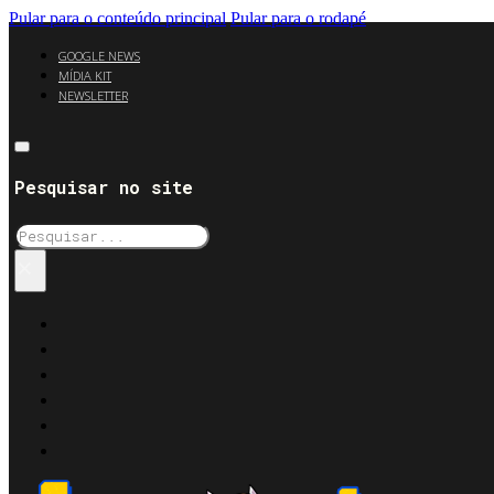
Pular para o conteúdo principal
Pular para o rodapé
GOOGLE NEWS
MÍDIA KIT
NEWSLETTER
Pesquisar no site
Pesquisar
×