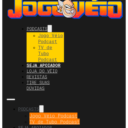
PODCASTS
Jogo Véio
Podcast
TV de
Tubo
Podcast
SEJA APOIADOR
LOJA DO VÉIO
REVISTAS
TIRE SUAS
DÚVIDAS
PODCASTS
Jogo Véio Podcast
TV de Tubo Podcast
SEJA APOIADOR