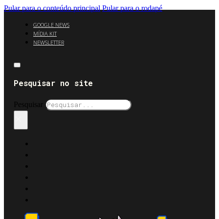
Pular para o conteúdo principal
Pular para o rodapé
GOOGLE NEWS
MÍDIA KIT
NEWSLETTER
Pesquisar no site
Pesquisar
×