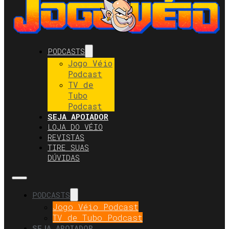
PODCASTS
Jogo Véio
Podcast
TV de
Tubo
Podcast
SEJA APOIADOR
LOJA DO VÉIO
REVISTAS
TIRE SUAS
DÚVIDAS
PODCASTS
Jogo Véio Podcast
TV de Tubo Podcast
SEJA APOIADOR