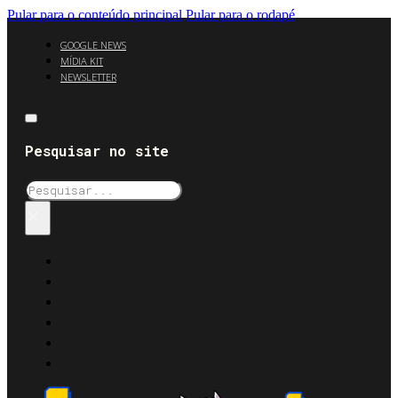
Pular para o conteúdo principal
Pular para o rodapé
GOOGLE NEWS
MÍDIA KIT
NEWSLETTER
Pesquisar no site
Pesquisar
×