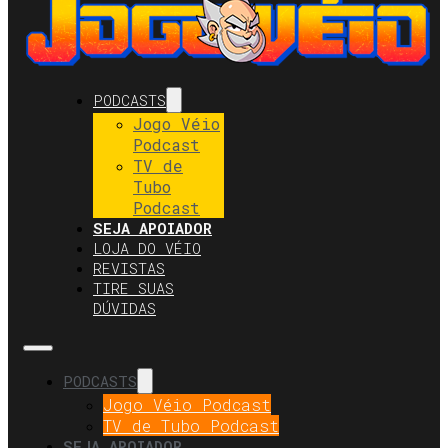
PODCASTS
Jogo Véio
Podcast
TV de
Tubo
Podcast
SEJA APOIADOR
LOJA DO VÉIO
REVISTAS
TIRE SUAS
DÚVIDAS
PODCASTS
Jogo Véio Podcast
TV de Tubo Podcast
SEJA APOIADOR