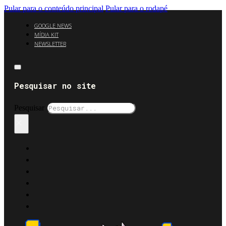
Pular para o conteúdo principal
Pular para o rodapé
GOOGLE NEWS
MÍDIA KIT
NEWSLETTER
Pesquisar no site
Pesquisar
×