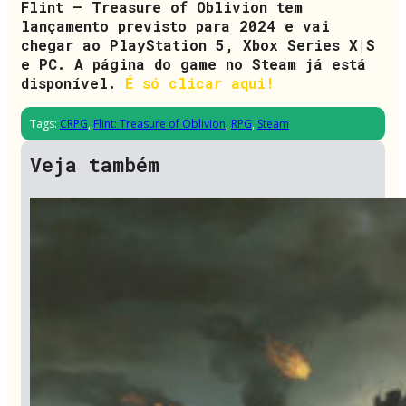
Flint – Treasure of Oblivion tem
lançamento previsto para 2024 e vai
chegar ao PlayStation 5, Xbox Series X|S
e PC. A página do game no Steam já está
disponível.
É só clicar aqui!
Tags:
CRPG
,
Flint: Treasure of Oblivion
,
RPG
,
Steam
Veja também