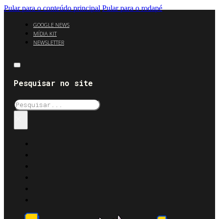
Pular para o conteúdo principal
Pular para o rodapé
GOOGLE NEWS
MÍDIA KIT
NEWSLETTER
Pesquisar no site
Pesquisar
×