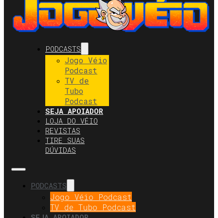
PODCASTS
Jogo Véio
Podcast
TV de
Tubo
Podcast
SEJA APOIADOR
LOJA DO VÉIO
REVISTAS
TIRE SUAS
DÚVIDAS
PODCASTS
Jogo Véio Podcast
TV de Tubo Podcast
SEJA APOIADOR