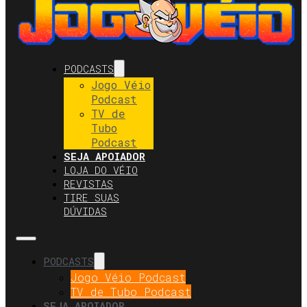
PODCASTS
Jogo Véio
Podcast
TV de
Tubo
Podcast
SEJA APOIADOR
LOJA DO VÉIO
REVISTAS
TIRE SUAS
DÚVIDAS
PODCASTS
Jogo Véio Podcast
TV de Tubo Podcast
SEJA APOIADOR