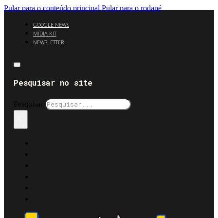
Pular para o conteúdo principal
Pular para o rodapé
GOOGLE NEWS
MÍDIA KIT
NEWSLETTER
Pesquisar no site
Pesquisar
×