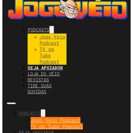
PODCASTS
Jogo Véio
Podcast
TV de
Tubo
Podcast
SEJA APOIADOR
LOJA DO VÉIO
REVISTAS
TIRE SUAS
DÚVIDAS
PODCASTS
Jogo Véio Podcast
TV de Tubo Podcast
SEJA APOIADOR