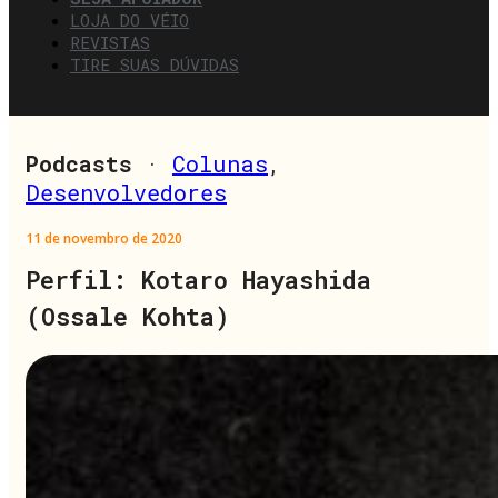
LOJA DO VÉIO
REVISTAS
TIRE SUAS DÚVIDAS
Podcasts
·
Colunas
,
Desenvolvedores
11 de novembro de 2020
Perfil: Kotaro Hayashida
(Ossale Kohta)