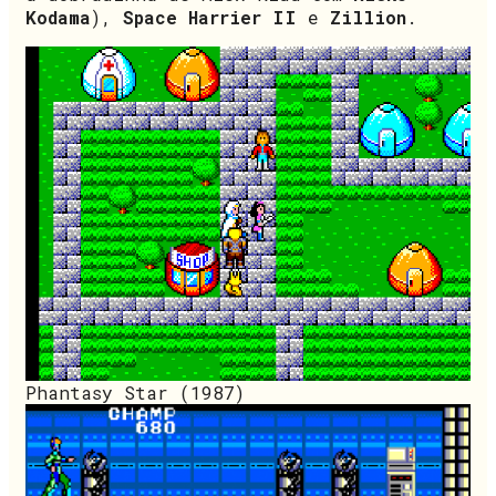
Kodama
),
Space Harrier II
e
Zillion
.
Phantasy Star (1987)