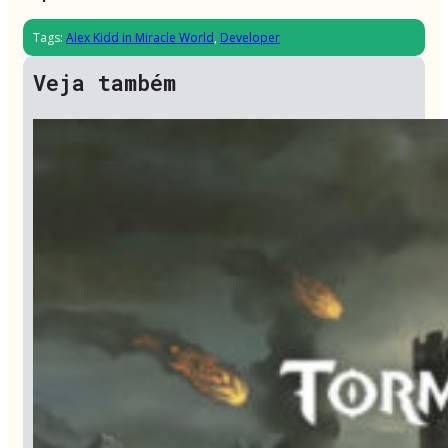
Tags:
Alex Kidd in Miracle World
,
Developer
Veja também