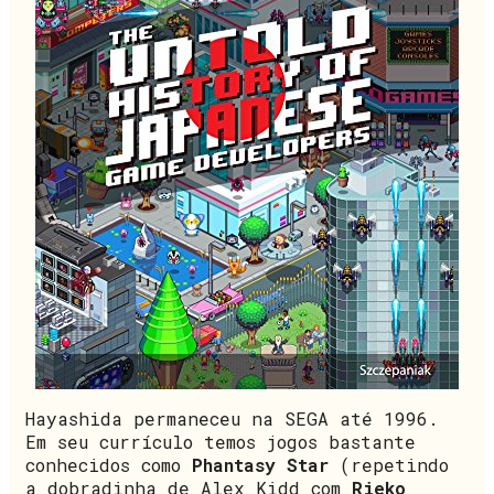
Hayashida permaneceu na SEGA até 1996.
Em seu currículo temos jogos bastante
conhecidos como
Phantasy Star
(repetindo
a dobradinha de Alex Kidd com
Rieko