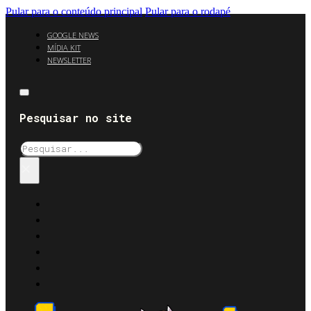
Pular para o conteúdo principal
Pular para o rodapé
GOOGLE NEWS
MÍDIA KIT
NEWSLETTER
Pesquisar no site
Pesquisar
×